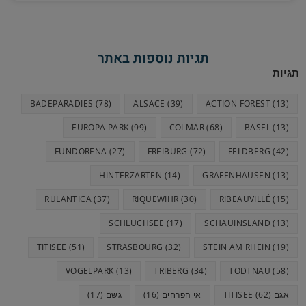
s
t
e
e
e
s
g
b
n
A
r
o
תגיות נוספות באתר
g
p
a
o
תגיות
e
p
m
k
BADEPARADIES
(78)
ALSACE
(39)
ACTION FOREST
(13)
r
EUROPA PARK
(99)
COLMAR
(68)
BASEL
(13)
FUNDORENA
(27)
FREIBURG
(72)
FELDBERG
(42)
HINTERZARTEN
(14)
GRAFENHAUSEN
(13)
RULANTICA
(37)
RIQUEWIHR
(30)
RIBEAUVILLÉ
(15)
SCHLUCHSEE
(17)
SCHAUINSLAND
(13)
TITISEE
(51)
STRASBOURG
(32)
STEIN AM RHEIN
(19)
VOGELPARK
(13)
TRIBERG
(34)
TODTNAU
(58)
אגם TITISEE
(62)
אי הפרחים
(16)
גשם
(17)