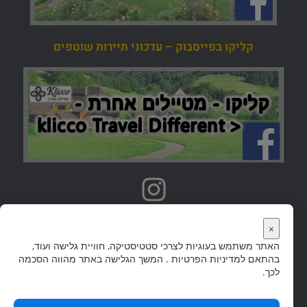
קליקו בפייסבוק – עדכוני תיירות שוטפים
אתרי טיולים נוספים
×
האתר משתמש בעוגיות לצרכי סטטיסטיקה, חוויית גלישה ועוד,
אתר היער השחור הוא חלק מקבוצת אתרי 'קליקו' שבה מדריכי טיולים ליעדים פופולריים רבים
בהתאם ל
מדיניות הפרטיות
. המשך הגלישה באתר מהווה הסכמה
בעולם.
לחצו לצפיה בכל אתרי הטיולים…
לכך.