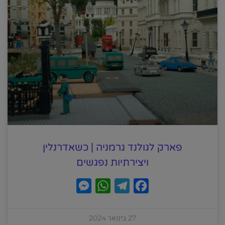
e
p
m
k
r
פארק לגולנד גרמניה | כשאדרנלין
ויצירתיות נפגשים
M
W
T
F
e
h
e
a
s
a
l
c
27 בינואר 2024