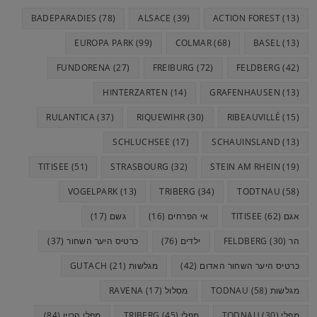
e
p
m
k
BADEPARADIES
(78)
ALSACE
(39)
ACTION FOREST
(13)
r
EUROPA PARK
(99)
COLMAR
(68)
BASEL
(13)
FUNDORENA
(27)
FREIBURG
(72)
FELDBERG
(42)
HINTERZARTEN
(14)
GRAFENHAUSEN
(13)
RULANTICA
(37)
RIQUEWIHR
(30)
RIBEAUVILLÉ
(15)
SCHLUCHSEE
(17)
SCHAUINSLAND
(13)
TITISEE
(51)
STRASBOURG
(32)
STEIN AM RHEIN
(19)
VOGELPARK
(13)
TRIBERG
(34)
TODTNAU
(58)
אגם TITISEE
(62)
אי הפרחים
(16)
גשם
(17)
הר FELDBERG
(30)
ילדים
(76)
כרטיס היער השחור
(37)
כרטיס היער השחור האדום
(42)
מגלשות GUTACH
(21)
מגלשות TODNAU
(58)
מסלול RAVENA
(17)
מפלי TODNAU
(30)
מפלי TRIBERG
(45)
מפלי הריין
(84)