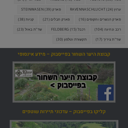
ערוץ RAVENNASCHLUCHT
(24)
פארק STEINWASEN
(39)
פארק הנשרים והקופים
(16)
פארק חבלים
(21)
קניות
(38)
רכב ונהיגה
(104)
רכבל FELDBERG
(15)
שד"ת באזל
(23)
שד"ת ציריך
(17)
תקשורת וטלפון
(30)
קבוצת היער השחור בפייסבוק – מידע אינסופי
קליקו בפייסבוק – עדכוני תיירות שוטפים