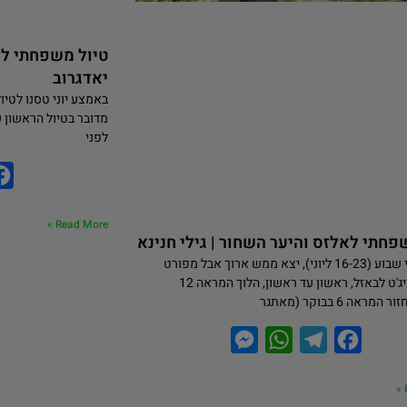
טיול משפחתי לא
יאדגרוב
מדובר בטיול הראשון 
לפני
Read More »
פחתי לאלזס והיער השחור | גילי חנינא
חזרנו לפני שבוע (16-23 ליוני), יצא ממש ארוך אבל מפורט
טיסות איזיג'ט לבאזל, ראשון עד ראשון, הלוך המראה 12
מראה 6 בבוקר (מאתגר
M
W
T
F
e
h
e
a
s
a
l
c