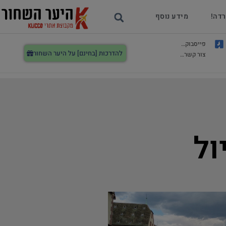
רדה!
מידע נוסף
פייסבוק…
להדרכות [בחינם] על היער השחור
צור קשר…
ול