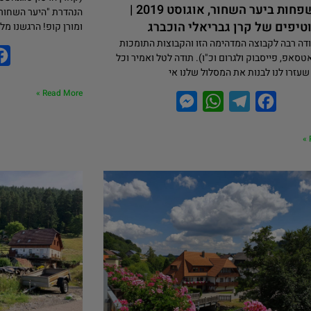
טיול משפחות ביער השחור, אוגוסט 2019 |
הנהדרת "היער השחור 
טיפים של קרן גבריאלי הוכברג
ומורן קופ! הרגשנו מל
דה רבה לקבוצה המדהימה הזו והקבוצות התומכות
טסאפ, פייסבוק ולגרום וכ"ו). תודה לטל ואמיר וכל
שעזרו לנו לבנות את המסלול שלנו אי
Read More »
M
W
T
F
e
h
e
a
s
a
l
c
s
t
e
e
e
s
g
b
n
A
r
o
g
p
a
o
e
p
m
k
r