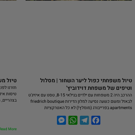
טיול משפחתי כפול ליער השחור | מסלול
טיול מש
וטיפים של משפחת דוידוביץ'
ההרכב היה 2 משפחות עם ילדים בגילאי 8-15, טסנו עם איזיג'ט
בצהריים, חזור ה
לבאזל ומשם כשעה נסיעה למלון הדירות friedrich boutique
apartments בפרייבורג (מומלץ!) לא כל האטרקציות
M
W
T
F
e
h
e
a
Read More »