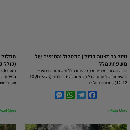
טיול בר מצווה כפול | המסלול והטיפים של
משפחת מלל
(כולל כש
ההרכב: שתי משפחות (משפחת מלל ומשפחת עבדוש –
המשפחה של אחותי. כל משפחה זוג + 2 ילדים (גילאים 9, 10,
הטיסות, ב
12, 12) המטרה: טיול בר
שהוריי שו
M
W
T
F
e
h
e
a
Read More »
Read More »
s
a
l
c
s
t
e
e
e
s
g
b