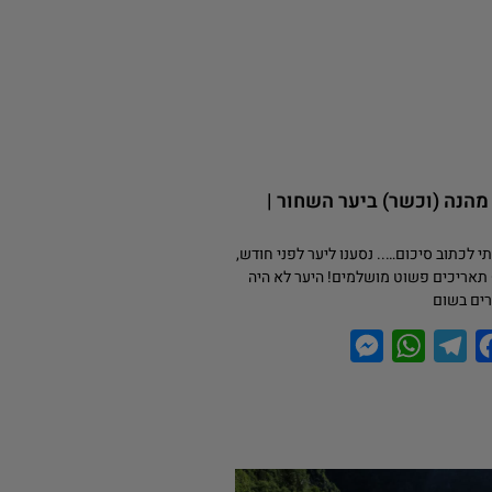
ל מהנה (וכשר) ביער השחור |
 לכתוב סיכום….. נסענו ליער לפני חודש,
– 16.06-26.06 – תאריכים פשוט מושלמים! היער לא היה
רים בשום
M
W
T
F
e
h
e
a
s
a
l
c
s
t
e
e
e
s
g
b