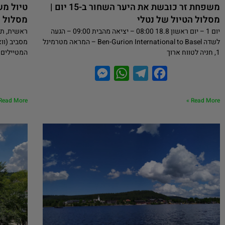
משפחת זר כובשת את היער השחור ב-15 יום |
מסלול הטיול של נטלי
מסלול ו
יום 1 – יום ראשון 18.8 08:00 – יציאה מהבית 09:00 – הגעה
ראשית, תו
לשדה Ben-Gurion International to Basel – המראה מטרמינל
מסביב (ווא
1, חניה לטווח ארוך
המטיילים 
M
W
T
F
e
h
e
a
Read More »
Read More »
s
a
l
c
s
t
e
e
e
s
g
b
n
A
r
o
g
p
a
o
e
p
m
k
r