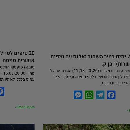
20 טיפים לטיו
מסלול 7 ימים ביער השחור ואלזס עם טיפים
אושרית סויסה
רות) | בן ק.
טוב,אז סופסוף החלטתי
נסענו 6 אנשים, הורים וילדים (26, 23, 13, 11) וסגרנו את כל
מה 
תי מלון ורכב חודשיים לפני הטיסה עצמה. בגלל
עמוס בכלל, לא היו תו
מרי כשרות ושבת
M
W
T
F
e
h
e
a
Read More »
s
a
l
c
s
t
e
e
e
s
g
b