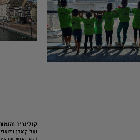
קולינריה והנאות
של קארן ומשפ
(קארן הרסון טוגנהפט