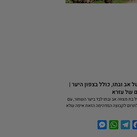
 אב ובתו, כולל בצפון היער |
 של עזרא
של טיול בת מצווה אב ובתו לבד ביער השחור, עם
טתי לתרום לקבוצה המדהימה הזאת איפה שלא
M
W
T
F
e
h
e
a