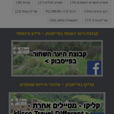
פארק הנשרים והקופים
(16)
פארק חבלים
(21)
קניות
(38)
רכב ונהיגה
(104)
רכבל FELDBERG
(15)
שד"ת באזל
(23)
שד"ת ציריך
(17)
תקשורת וטלפון
(30)
קבוצת היער השחור בפייסבוק – מידע אינסופי
קליקו בפייסבוק – עדכוני תיירות שוטפים