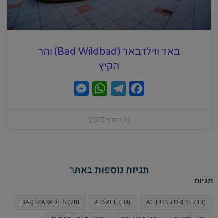
באד ווילדבאד (Bad Wildbad) והר
הקיץ
M
W
T
F
e
h
e
a
s
a
l
c
15 במרץ 2023
s
t
e
e
e
s
g
b
n
A
r
o
תגיות נוספות באתר
g
p
a
o
תגיות
e
p
m
k
BADEPARADIES
(78)
ALSACE
(39)
ACTION FOREST
(13)
r