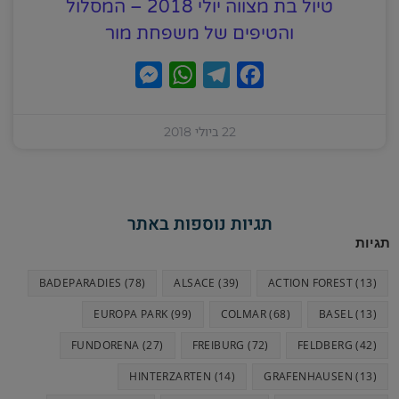
טיול בת מצווה יולי 2018 – המסלול
והטיפים של משפחת מור
M
W
T
F
e
h
e
a
s
a
l
c
22 ביולי 2018
s
t
e
e
e
s
g
b
n
A
r
o
תגיות נוספות באתר
g
p
a
o
תגיות
e
p
m
k
BADEPARADIES
(78)
ALSACE
(39)
ACTION FOREST
(13)
r
EUROPA PARK
(99)
COLMAR
(68)
BASEL
(13)
FUNDORENA
(27)
FREIBURG
(72)
FELDBERG
(42)
HINTERZARTEN
(14)
GRAFENHAUSEN
(13)