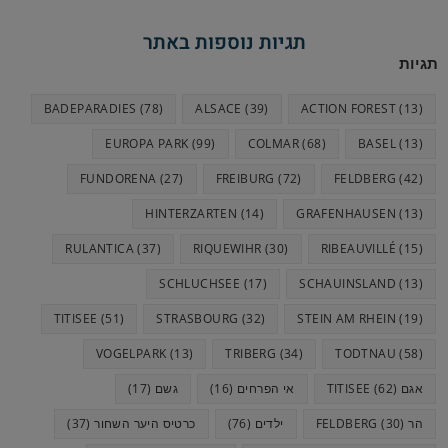
n
A
r
o
תגיות נוספות באתר
g
p
a
o
תגיות
e
p
m
k
BADEPARADIES
(78)
ALSACE
(39)
ACTION FOREST
(13)
r
EUROPA PARK
(99)
COLMAR
(68)
BASEL
(13)
FUNDORENA
(27)
FREIBURG
(72)
FELDBERG
(42)
HINTERZARTEN
(14)
GRAFENHAUSEN
(13)
RULANTICA
(37)
RIQUEWIHR
(30)
RIBEAUVILLÉ
(15)
SCHLUCHSEE
(17)
SCHAUINSLAND
(13)
TITISEE
(51)
STRASBOURG
(32)
STEIN AM RHEIN
(19)
VOGELPARK
(13)
TRIBERG
(34)
TODTNAU
(58)
אגם TITISEE
(62)
אי הפרחים
(16)
גשם
(17)
הר FELDBERG
(30)
ילדים
(76)
כרטיס היער השחור
(37)