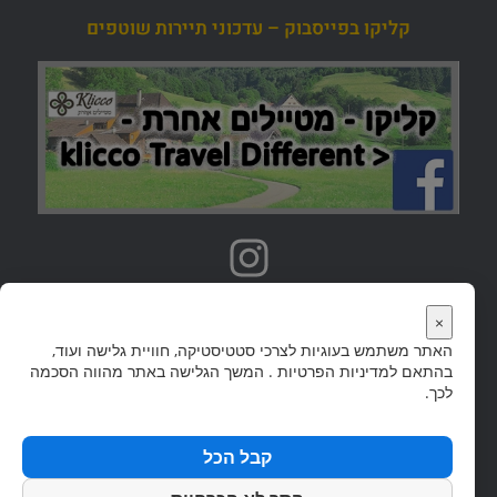
קליקו בפייסבוק – עדכוני תיירות שוטפים
אתרי טיולים נוספים
×
האתר משתמש בעוגיות לצרכי סטטיסטיקה, חוויית גלישה ועוד,
אתר היער השחור הוא חלק מקבוצת אתרי 'קליקו' שבה מדריכי טיולים ליעדים פופולריים רבים
בהתאם ל
מדיניות הפרטיות
. המשך הגלישה באתר מהווה הסכמה
בעולם.
לחצו לצפיה בכל אתרי הטיולים…
לכך.
תנאי שימוש באתר
קבל הכל