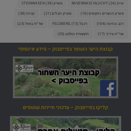
ערוץ RAVENNASCHLUCHT
(24)
פארק STEINWASEN
(39)
פארק הנשרים והקופים
(16)
פארק חבלים
(21)
קניות
(38)
רכב ונהיגה
(104)
רכבל FELDBERG
(15)
שד"ת באזל
(23)
שד"ת ציריך
(17)
תקשורת וטלפון
(30)
קבוצת היער השחור בפייסבוק – מידע אינסופי
קליקו בפייסבוק – עדכוני תיירות שוטפים