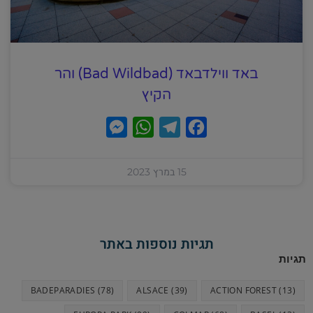
באד ווילדבאד (Bad Wildbad) והר
הקיץ
M
W
T
F
e
h
e
a
s
a
l
c
15 במרץ 2023
s
t
e
e
e
s
g
b
n
A
r
o
תגיות נוספות באתר
g
p
a
o
תגיות
e
p
m
k
BADEPARADIES
(78)
ALSACE
(39)
ACTION FOREST
(13)
r