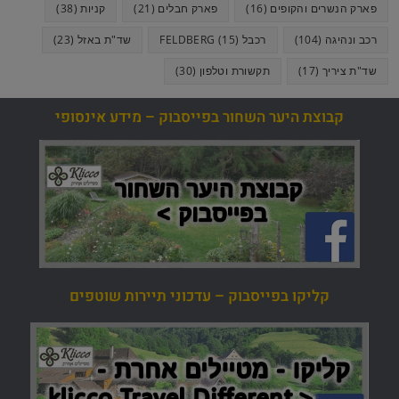
פארק הנשרים והקופים
(16)
פארק חבלים
(21)
קניות
(38)
רכב ונהיגה
(104)
רכבל FELDBERG
(15)
שד"ת באזל
(23)
שד"ת ציריך
(17)
תקשורת וטלפון
(30)
קבוצת היער השחור בפייסבוק – מידע אינסופי
קליקו בפייסבוק – עדכוני תיירות שוטפים