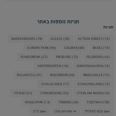
s
t
e
e
e
s
g
b
n
A
r
o
תגיות נוספות באתר
g
p
a
o
תגיות
e
p
m
k
BADEPARADIES
(78)
ALSACE
(39)
ACTION FOREST
(13)
r
EUROPA PARK
(99)
COLMAR
(68)
BASEL
(13)
FUNDORENA
(27)
FREIBURG
(72)
FELDBERG
(42)
HINTERZARTEN
(14)
GRAFENHAUSEN
(13)
RULANTICA
(37)
RIQUEWIHR
(30)
RIBEAUVILLÉ
(15)
SCHLUCHSEE
(17)
SCHAUINSLAND
(13)
TITISEE
(51)
STRASBOURG
(32)
STEIN AM RHEIN
(19)
VOGELPARK
(13)
TRIBERG
(34)
TODTNAU
(58)
אגם TITISEE
(62)
אי הפרחים
(16)
גשם
(17)