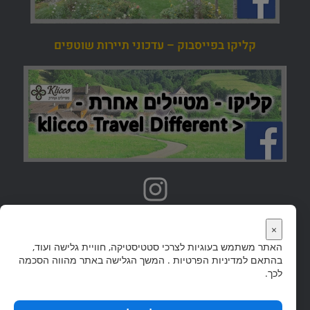
קליקו בפייסבוק – עדכוני תיירות שוטפים
אתרי טיולים נוספים
×
האתר משתמש בעוגיות לצרכי סטטיסטיקה, חוויית גלישה ועוד,
אתר היער השחור הוא חלק מקבוצת אתרי 'קליקו' שבה מדריכי טיולים ליעדים פופולריים רבים
בהתאם ל
מדיניות הפרטיות
. המשך הגלישה באתר מהווה הסכמה
בעולם.
לחצו לצפיה בכל אתרי הטיולים…
לכך.