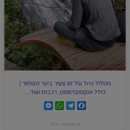
מסלול טיול של זוג צעיר ביער השחור |
כולל אוקטוברפסט, רכבות ועוד…
M
W
T
F
e
h
e
a
s
a
l
c
4 באוקטובר 2019