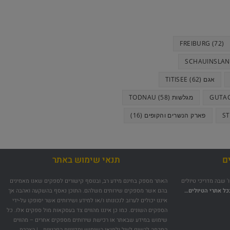
FREIBURG
(72)
SCHAUINSLA
אגם TITISEE
(62)
מגלשות TODNAU
(58)
פארק הנשרים והקופים
(16)
ם
תנאי שימוש באתר
 שבה מדריכי טיולים
האתר מספק בחינם מידע רב, ובנוסף קישורים לספקים שאנו מאמינים
כל אתרי הטיולים…
בהם אשר מספקים שירותים משלהם. התוכן נאסף בהשקעה ואהבה אך
איננו יכולים לערוב לנכונותו ו/או למידע ושירותים אשר יסופקו על-ידי
הספקים השונים. כמו כן איננו מהווים צד בעסקאות מול ספקים אלו. כל
שימוש במידע שבאתר או רכישת שירותים מספקים אחרים – מהווים
הסכמה לרשום לעיל
ול
תנאי השימוש ומדיניות ה
פרטיות…
|
הצהרת