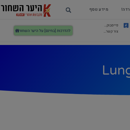
רדה!
מידע נוסף
פייסבוק…
להדרכות [בחינם] על היער השחור
צור קשר…