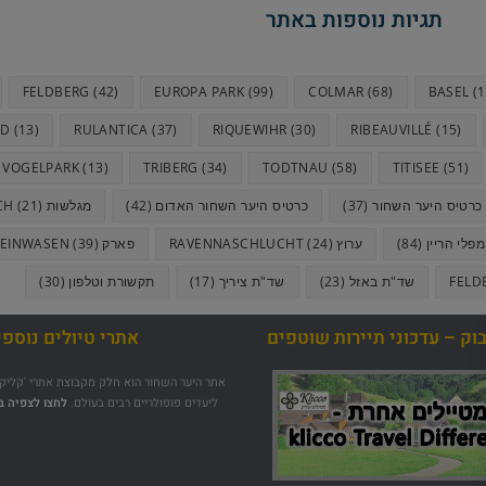
תגיות נוספות באתר
FELDBERG
(42)
EUROPA PARK
(99)
COLMAR
(68)
BASEL
(1
ND
(13)
RULANTICA
(37)
RIQUEWIHR
(30)
RIBEAUVILLÉ
(15)
VOGELPARK
(13)
TRIBERG
(34)
TODTNAU
(58)
TITISEE
(51)
כרטיס היער השחור
(37)
כרטיס היער השחור האדום
(42)
מגלשות GUTACH
(21)
מפלי הריין
(84)
ערוץ RAVENNASCHLUCHT
(24)
פארק STEINWASEN
(39)
שד"ת באזל
(23)
שד"ת ציריך
(17)
תקשורת וטלפון
(30)
וק – עדכוני תיירות שוטפים
אתרי טיולים נוספי
אתר היער השחור הוא חלק מקבוצת אתרי 'קליקו'
ליעדים פופולריים רבים בעולם.
לחצו לצפיה ב