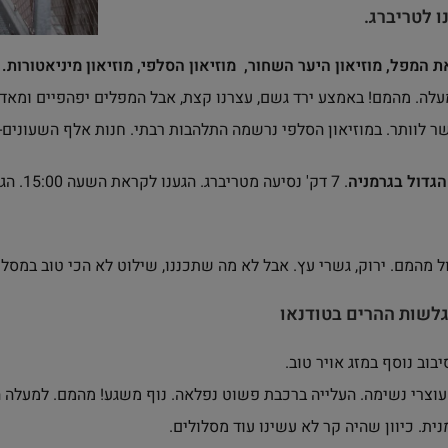
ו ל
טריברג
.
 המפל, מוזיאון היער השחור, מוזיאון הסלפי, מוזיאון מיניאטורות.
לה. מהמם! באמצע ירד גשם, עצרנו קצת, אבל המפלים יפהפיים ומאד נה
שר לוותר. במוזיאון הסלפי נרשמה התלהבות רבתי. חנות אלף השעונים-
גדול בגרמניה
ל מהמם. ירוק, גשרי עץ. אבל לא מה שתכננו, שילוט לא הכי טוב במסלו
גלשות ההרים בטודנאו
בוב נוסף במזג אויר טוב.
 עוצרי נשימה. העלייה ברכבת פשוט נפלאה. נוף משגע! מהמם. למעלה ה
נית. כיוון שהיה קר לא עשינו עוד מסלולים.