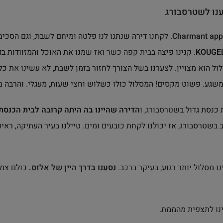
ענו לשטרסבורג
Charmant appa
. לקחנו דירה שנתנו לנו פלטה ומיחם לשבת, וגם הסכימ
. קנינו פיצה ב
בית קפה כשר
ואז שמנו את האוכל והמזוודות בדי
 הוא מצויין. לצערנו בשל הצורך לחזור בזמן לשבת, לא עשינו את כל 
ף משגע. פשוט מקסים! המסלול כולו כשלוש וחצי שעות, מעגלי. והרבה 
 כנסת גדול ב
שטרסבורג
, ו
הדירה שהיינו בה היתה קרובה לבית הכנסת
ב בשטרסבורג, אז יכולנו לקחת כובעים ומים. טיילנו בעיר העתיקה, רא
נו מסלול יותר רגוע, בעיקר ברכב.
נסענו ב
דרך היין של אלזס
.
כולם צמו 
ינו לתצפית מהממת.