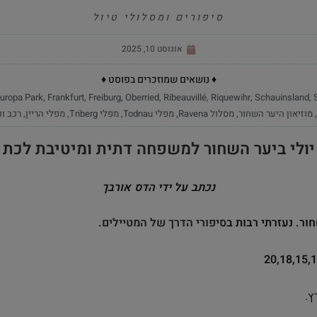
סיפורים ומסלולי טיול
אוגוסט 10, 2025
♦ נושאים שמוזכרים בפוסט ♦
uropa Park
,
Frankfurt
,
Freiburg
,
Oberried
,
Ribeauvillé
,
Riquewihr
,
Schauinsland
,
,
מוזיאון היער השחור
,
מסלול Ravena
,
מפלי Todnau
,
מפלי Triberg
,
מפלי הריין
,
רכב ונ
יולי ביער השחור למשפחה דתית ומיטיבת לכת
נכתב על ידי הדס אורבך
ור. נעזרתי רבות ב
סיפורי הדרך של המטיילים
.