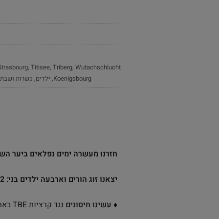
Strasbourg
,
Titisee
,
Triberg
,
Wutachschlucht
Koenigsbourg
,
ילדים
,
כשרות ושבת
חזרנו מעשרה ימים נפלאים ביער השח
יצאנו זוג הורים וארבעה ילדים בני: 20,18,15,12
♦
עשינו חיסונים
נגד קרציות TBE בארץ.