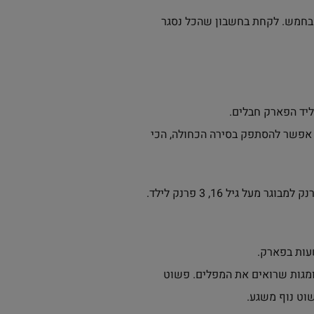
גר בחמש. לקחת בחשבון שהכל נסגר
. אפשר להסתפק בסירה הכחולה, הכי
עות בפארק.
הילדים היו שמחים להשאר עוד. מסלול 6 הינו מסלול של אומגות שרואים את המפלים. פשוט
שוט נוף משגע.