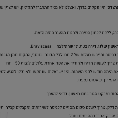
מרצדס
רג, ללכת לכיוון הטירה ולהנות מהעיר היפה הזאת.
אשון שלנו
. דירה בטיטיזי שהומלצה –
Braviscasa
.
הדירה היתה נחמדה ונקייה. יש שירותי כביסה ומייבש בעלות של 2 יורו לכל מכונה.
ך לעשות מדיח ולהוריד את הפח אחרת עלולים לגבות 150 יורו.
את היתה חודש לפני השהות. היו ישראלים שנתקעו ולא יכלו להגיע ל
 התאריך שאנחנו נסענו.
הסופרמרקט סגור ביום ראשון. כדאי להערך.
דלק. צריך לשלם סכום מסויים לכניסה לשירותים ומקבלים קבלה. תש
זה רק אחרי כמה ימים וחבל.