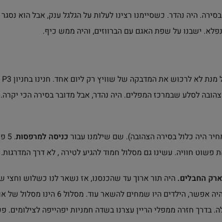
בסירה. היה נהדר. כשסיימנו רצינו לעלות על הגלגל ענק, אבל הוא נס
פלא. ישבנו על שפת האגם עם הברווזים, והיה ממש כיף.
א לרכוש את המדבקה של שוויץ רק ליום אחד. חנינו בחניון P3 ליד הפארק חבלים.
 צהובה לסלע שבמרכז המפלים. היה נהדר, אבל מדובר בסירה הכי יקרה
חיר היה כלול בסירה הצהובה). שם שילמנו עבור
כניסה למרפסות
. 5 פרנק למבוגר מעל גיל 16, 3 פרנק לילד.
ת פשוט חוויה. עשינו גם מסלול חמוד להגיע לטירה , לא דרך המדרגות.
ארק החבלים.
היה תור ארוך עד שהכנסנו, אז נשאר לנו כשלוש וחצי ש
הפארק נסגר ב 18:00. היה נפלא. אם היה אפשר, 
ה. בדרך חזרה ממפלי הריין עצרנו בשדה חמניות יפהייפה לצילומים. פ