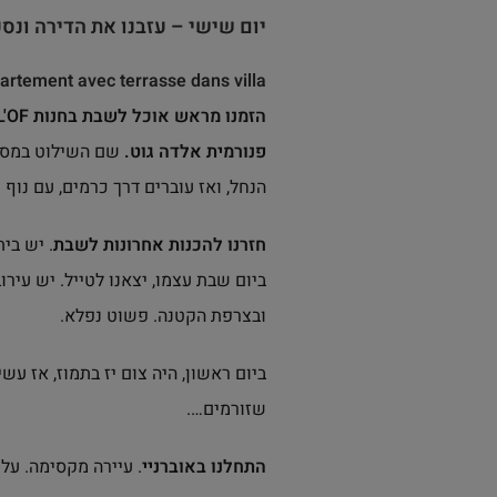
יום שישי – עזבנו את הדירה ונס
rtement avec terrasse dans villa
הזמנו מראש אוכל לשבת בחנות KOUGEL'OF
פנורמית אלדה גוט.
שם השילוט במסלול
הנחל, ואז עוברים דרך כרמים, עם נו
חזרנו להכנות אחרונות לשבת
. יש בית
ביום שבת עצמו, יצאנו לטייל. יש עירו
ובצרפת הקטנה. פשוט נפלא.
ביום ראשון, היה צום יז בתמוז, אז עשי
שזורמים….
התחלנו באוברניי
. עיירה מקסימה. על