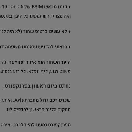
♦ קנינו מראש
ESIM
של 5 ג'יגה ו 10 ג'יגה של חברת Maya.
היה מצויין, השתמשנו כל הזמן באינטר
♦ לא עשינו
כרטיס שחור
(לא היה לנו 
♦ ברצוני להדגיש שאנחנו משפחה דת
היער השחור הוא איזור יפהייפה
. נהי
פשוט רגוע, כיף ונפלא. כל רגע בנסיע
נחתנו ביום ראשון בפרנקפורט.
שכרנו רכב גדול מ
חברת Avis
.
הייתה 
ממקום הלינה הראשון להדפיס לנו.
מפרנקפורט נסענו להיידלברג
. עיירה