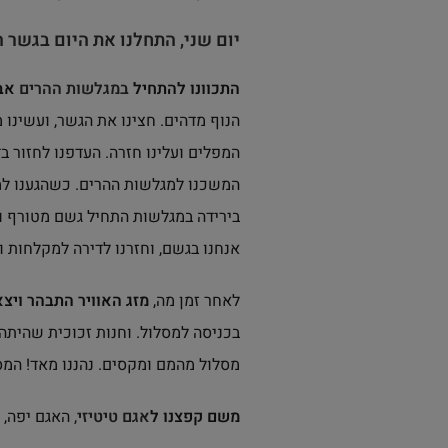
יום שני, התחלנו את היום בגשר ה
התכוונו להתחיל
במגלשות ההרים
אבל
הנוף מדהים. חצינו את הגשר, ועשינו 
המפלים ועלינו חזרה. העדפנו לחזור ב
המשכנו למגלשות ההרים. כשהגענו למ
בירידה במגלשות התחיל גשם מטורף וע
אנחנו בגשם, וחזרנו לדירה למקלחות ו
לאחר זמן מה,
מזג האוויר התבהר ויצא
בכניסה למסלול. וחנות זכוכית שהיתה 
מסלול מהמם ומקסים. נהננו מאד! המס
משם קפצנו ל
אגם טיטיזי
, האגם יפה, א