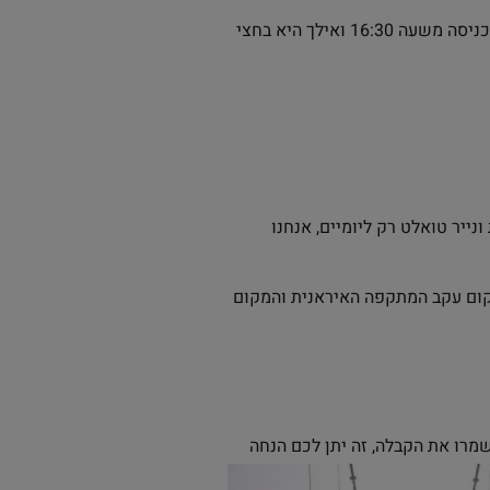
. היו פקקים בדרך. ואצלנו לא מאד התחברו למוזיאון. יש לציין שכניסה משעה 16:30 ואילך היא בחצי
 בנוסף, המקום נותן מגבות ונייר טואלט רק ליומיים, אנחנו
מקום עקב המתקפה האיראנית והמקום
מרו את הקבלה, זה יתן לכם הנחה