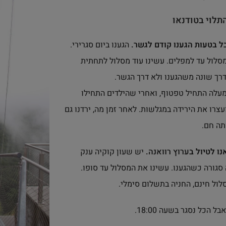
תלוי ב
טודנאו
 בטעות הגענו קודם לגשר.
הגענו ביום סגרירי.
מסלול עד למפלים. עשינו עוד מסלול לתחתית
דרך שונה משהגענו ולא דרך הגשר.
עלה התחיל טפטוף, ואחרי שהילדים התחילו
צרו את הירידה במגלשות. לאחר זמן מה, ירדנו גם
תה חם.
נו לטיול ב
ערוץ רוואנה
.
יש שעון קוקיה ענק
סגורה כשהגענו. עשינו את המסלול עד סופו.
לול חינם, החניה בתשלום סימלי.
בל הכל נסגר בשעה 18:00.