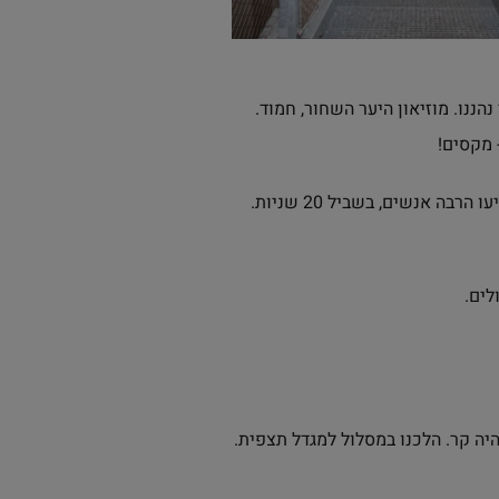
ננו. מוזיאון היער השחור, חמוד.
 מקסים!
. 7 דק' נסיעה מטריברג. הגענו לקראת השעה 15:00. הגיעו הרבה אנשים, בשביל 20 שניות.
לים.
יה קר. הלכנו במסלול למגדל תצפית.