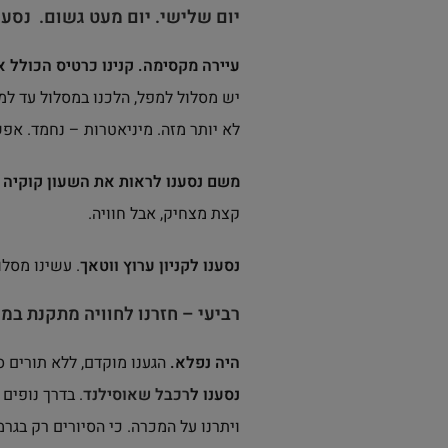
יום שלישי. יום מעט גשום. נסענ
עיירה מקסימה. קנינו כרטיס הכולל את
יש מסלול למפל, הלכנו במסלול עד למע
לא יותר מזה. מיניאטרות – נחמד. אפ
משם נסענו לראות את השעון קוקיה ה
קצת מצחיק, אבל חוויה.
נסענו לקניון ערוץ ווטאך
. עשינו מסלו
רביעי – חזרנו לחוויה מתקנת במ
היה נפלא.
הגענו מוקדם, ללא תורים סי
נסענו ל
רכבל שאוסילנד
. בדרך נופים
ויתרנו על המכרה. כי הסיורים רק בגרמ