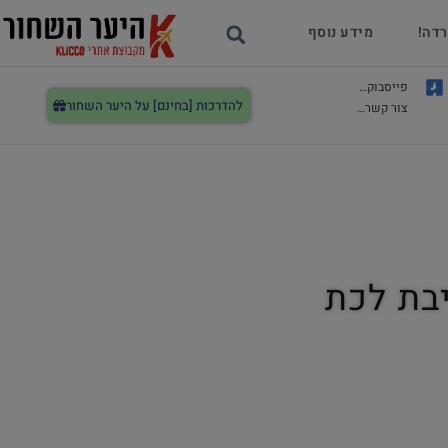
רדה!
מידע נוסף
פייסבוק…
להדרכות [בחינם] על היער השחור
צור קשר…
בת לכת