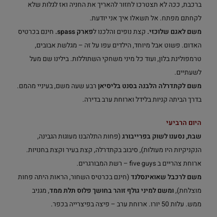
ברכבת, ככה לא תצטרכו לחזור להאריך את החניה ואז לגלות שלא
לקחתם מפתח. אל תשאלו איך אני יודעת.
משם לאגם שלוכזי.
קצת נופים והלכנו ל
פארק spass.
חינם בכרטיס
האדום. פשוט אבל מיוחד, הילדים עפו על זה – מגלשת אבובים,
טרמפולינת בלון, ועוד כל מיני משחקי השתוללות. בילינו שם מעל
לשעתיים.
משם לקתדרלה הלבנה בסנט בליסיאן
רבע שעה משם, בעיניי מהמם.
בדרך הביתה קניות בלידל וארוחת ערב בדירה.
היום הרביעי
שבת, נסענו לשוק בפרייבורג
(פחות התלהבנו מעוגות הגבינה,
הנקניקיות היו מעולות), סיבוב בקתדרלה, קצת בעיר וקצת בחנויות.
ארוחת צהריים ב five guys – רשת המבורגרים.
משם לרכבל שאואינסלנד
(חינם בכרטיס השחור, הראות היתה פחות
מוצלחת),
ומשם למיני גולף זוהר בחושך פלוס תלת ממד
, מגניב
ממש. עלות 50 יורו. ארוחת ערב – פיצה בפיצרייה בכפר.