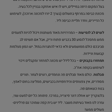
בעל המקום היתה במיילים, ויש לו איש אחזקה בבניין לכל בעיה.
מכונת כביסה במרתף בתשלום (בערך 2 יורו למכונה ארוכה), לשימוש
כל הדיירים, וחדר תליית כביסה ליד.
לשים לב לנסיעות
– המהירויות מאוד משתנות ויכול להיות לפעמים
ממש מתסכל לנסוע 30 בכביש פתוח וריק, אבל אם תשימו לב
סביבכם כולם ממושמעים ולא כדאי להתגרות במזל. יש המון מצלמות
קבועות וניידות.
תמחזרו בקבוקים
– בכל לידל יש מכונה למחזור ומקבלים זיכוי
לשימוש בקופה אח"כ.
סבלנות
. כולם מאוד סבלנים פה ונחמדים, רוצים לעזור. תורים
מסודרים, אין צפצופים והידחפויות בכבישים, ממליצה בחום לאמץ,
בטח כשאתם פה.
בלנצקריך יש אחלה דונר פיצריה, במרכז. פתוחה כל יום למעט שני,
עזרה לנו מאוד בעיתות משבר. ליד יש בית קפה שמוכר גם פרלינים-
מעולים ממש!