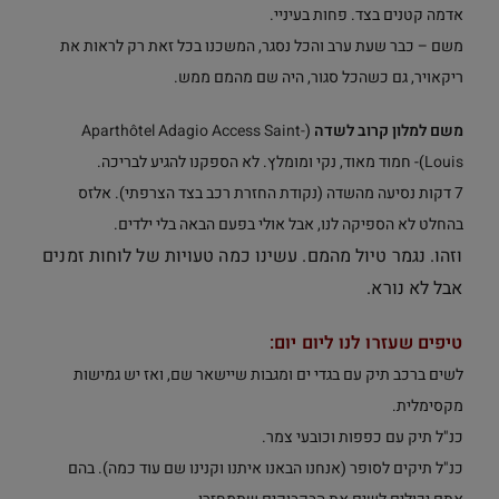
אדמה קטנים בצד. פחות בעיניי.
משם – כבר שעת ערב והכל נסגר, המשכנו בכל זאת רק לראות את
ריקאויר, גם כשהכל סגור, היה שם מהמם ממש.
משם למלון קרוב לשדה
(
Aparthôtel Adagio Access Saint-
Louis
)- חמוד מאוד, נקי ומומלץ. לא הספקנו להגיע לבריכה.
7 דקות נסיעה מהשדה (נקודת החזרת רכב בצד הצרפתי). אלזס
בהחלט לא הספיקה לנו, אבל אולי בפעם הבאה בלי ילדים.
וזהו. נגמר טיול מהמם. עשינו כמה טעויות של לוחות זמנים
אבל לא נורא.
טיפים שעזרו לנו ליום יום:
לשים ברכב תיק עם בגדי ים ומגבות שיישאר שם, ואז יש גמישות
מקסימלית.
כנ"ל תיק עם כפפות וכובעי צמר.
כנ"ל תיקים לסופר (אנחנו הבאנו איתנו וקנינו שם עוד כמה). בהם