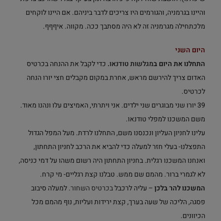
והיינו בגרמניה, והגורמים היו צריכים לדבר ביניהם. אם היינו לוקחים
מלכתחילה מגרמניה זה לא היה מסתבך ככה. מקווה. איףףף.
היום השני
התחלנו את היום ב
מגלשות טודנאו
.
כדי לקבל את ההנחה בכרטיס
האדום צריך להירשם מראש, אחרת במקום מקבלים חצי יורו הנחה
לכרטיס.
39 יורו שני מבוגרים שני ילדים. אני ויתרתי, האמיצים עלו ונהנו מאוד.
משם המשכנו למפלי טודנאו.
עלינו לחניון העליון ונכנסנו משם, התחלנו לרדת. מעל המפל הגדול
התפצלנו- בעלי חזר למעלה כדי להביא את הרכב לחניון התחתון,
ואנחנו המשכנו רגלית. בחניון התחתון היה רשום משהו על דמי כניסה,
לא לגמרי ברור. מהמם שם ממש. טבלנו קצת רגליים- מי קרח.
המשכנו להר בלכן
– עליה לרכבל
בכרטיס השחור
. למעלה סיבוב
פסגה, הליכה של שעה בערך, קצת ירידות ועליות, נוף מהמם מכל
הכיוונים.