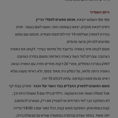
היום השמיני
סוף סוף השמש יוצאת,
אנחנו נוסעים למפלי הריין
.
ניסינו לצאת מוקדם, יצאנו בשמונה וחצי, הגענו לשם בעשר. חנינו
בטירת לאופרן ושילמנו 19 יורו למרפסת תצפית. מהמם שם ממש
ומגיעים למרחק נגיעה מהמים.
משם לקחנו סיור באוניה- בדיעבד גזל ומיותר בעיניי. לקחנו את האוניה
הצהובה: עוברים לצד השני באוניה האדומה ומשם בסירה הצהובה
לסלע במרכז המפלים, אחרי 20 דקות חוזרים חזרה עם האוניה הבאה.
האוניה היתה מלאה, על הסלע היה מאוד צפוף, ולא ראיתי משהו שלא
ראינו מהמרפסת הקודמת. עלות לכולם 70 יורו.
משם המשכנו לפארק החבלים בצד השני של הנהר
. פארק קצת יקר
אבל מעולה ושווה את ההשקעה. הילדים בילו שם 5 שעות! היות וכך,
לא הספקנו כבר לאי הפרחים או לשטיין אם ריין, נשארנו להסתובב
קצת בשפהאוזן- הספקנו ממש קצת, הכל נסגר שם ב 18:00! עיירה
יפה מאוד. בחזור עצרנו בגרמניה במסעדה שהיא גם מבשלת בירה,