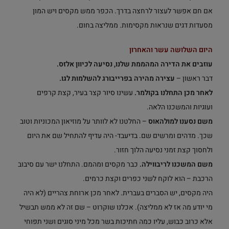
אם חם אפשר לעצור לרחצה בדרך. הכפר ממש מקסים ויש המון
מסעדות דגים שנראות מקסימות. ממליצה בחום.
היום השלושה עשר והאחרון
עוזבים את הדירה המהממת שלנו, נסיעה לכיוון אלזס.
דבר ראשון –
עצירה מהירה בפרייבורג להשלמות לגו.
לאחר מכן התחלנו בקולמר.
עשינו סיור קצר בעיר, קצת קרפים
ועוגיות והמשכנו הלאה.
משם נסענו למולהאוס
– החלטנו לא לוותר על מוזיאון המכוניות וטוב
שכך. מדהים ומרשים שם. בדיעבד- היה עדיף להתחיל שם את היום
ולחסוך קצת זמני נסיעה הלוך חזור.
משם המשכנו לריבווילה.
כבר מקסים ומהמם. התחלנו ישר עם סיבוב
הרכבת – הוא לוקח לשני כפרים וקצת כרמים.
היה מקסים, יש הסברים בעברית. לאחר מכן ארוחת צהריים (לא היה
מי יודע מה אז לא ממליצה). אכלנו שוקרוט – שם זה לא ממש תבשיל
אלא כרוב כבוש, עליו כמה חתיכות בשר מכל מיני סוגים ושני תפוחי