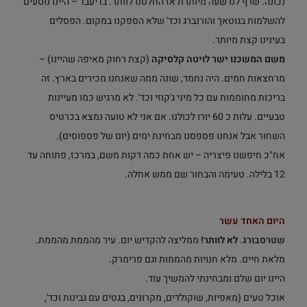
נכונה. שרף לנו שעה מיותרת אז החלטנו לוותר. בדיעבד – היינו נוסעים
להשלמות בגוטאך והורנברג וכד' שלא הספקנו במקום. הפסלים
בעינינו קצת מיותר.
משם המשכנו ישר לויטה קלסיקה
(קצת רחוק מאיפה שהיינו) –
מרחצאות חמים. היה נחמד, שונה ממה שאנחנו מכירים בארץ. זה
בריכות מחוממות עם כל מיני ג'קוזי וכד'. לא מרגיש כמו מעיינות
טבעיים. עלות כ 60 יורו לכולנו. אם אני לא טועה נמצא בכרטיס
השחור אבל אנחנו פספסנו מבחינת ימים (יום של פספוסים).
אח"כ חיפשנו פיצריה – יש אחת כמה דקות משם, במרכז, פתוחה עד
12 בלילה. טעימה והבחור שם ממש אחלה.
היום האחד עשר
שטרסבורג
.
לא לוותר!
ממליצה להקדיש יום. עיר מהממת מהממת.
מלאת חיים. מלא חנויות מהממות וגם פרימרק.
היינו יום שלם ומבחינתי להמשיך עוד.
אוכל טעים (מאפיות, שוקולדים, מקרונים, בגטים עם גבינות וכד',