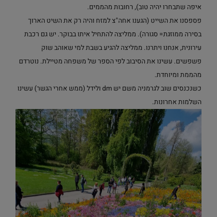
איפה שתבחרו יהיה טוב), רחובות מהממים.
פספסנו את השייט (הגענו אחה"צ למזח והיה רק את השיט הארוך
בסירה ממוזגת= סגורה). ממליצה להתחיל איתו בבוקר. יש גם רכבת
עירונית, אנחנו ויתרנו. ממליצה להגיע בשבת למי שאוהב שוק
פשפשים. עשינו את הסיבוב לפי הספר של משפחה מטיילת. נוטרדם
מהממת ומיוחדת.
כשנכנסים שוב לגרמניה משם יש dm ולידל (ממש אחרי הגשר) עשינו
השלמות אחרונות.