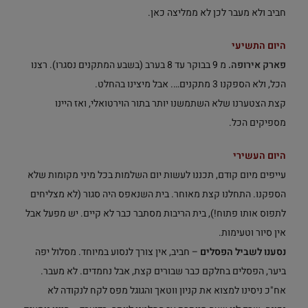
חביב ולא מעבר לכן לא ממליצה כאן.
היום התשיעי
פארק אירופה.
מ 9 בבוקר עד 8 בערב (בשבע המתקנים נסגרו). רצנו
הכל, ולא הספקנו 3 מתקנים…. אבל מיצינו בהחלט.
קצת הצטערנו שלא השתמשנו יותר בתור הוירטואלי, ואז היינו
מספיקים הכל.
היום העשירי
עייפים מיום קודם, תכננו לעשות יום השלמות בכל מיני מקומות שלא
הספקנו. התחלנו קצת מאוחר. בית השנאפס היה סגור (לא מצליחים
לתפוס אותו פתוח!), בית הריבות מסתבר כבר לא קיים. יש מפעל אבל
אין סיור וטעימות.
נסענו לשביל הפסלים
– חביב, אין צורך לנסוע במיוחד. מסלול יפה
ביער, הפסלים בחלקם כבר שבורים קצת, אבל נחמדים. לא מעבר.
אח"כ ניסינו למצוא את קניון ווטאך והגוגל מפס לקח לנקודה לא