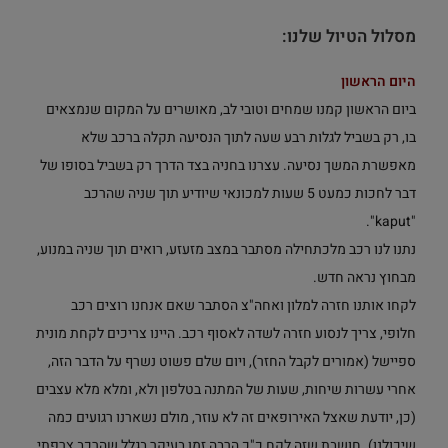
מסלול הטיול שלנו:
היום הראשון
ביום הראשון קמנו שמחים וטובי לב, מאושרים על המקום שנמצאים
בו, רק בשביל לגלות רבע שעה לתוך הנסיעה תקלה ברכב שלא
מאפשרת המשך נסיעה. עצרנו בחניה בצד הדרך רק בשביל בסופו של
דבר לחכות כמעט 5 שעות למכונאי שיודיע תוך שניה שהרכב
"kaput".
נתנו לנו רכב מלכתחילה מסתבר במצב מזעזע, רואים תוך שניה במנוע,
מבחוץ נראה חדש.
לקחו אותנו חזרה למלון ואחה"צ הסתבר שאם אנחנו רוצים רכב
חלופי, צריך לנסוע חזרה לשדה לאסוף רכב. היינו צריכים לקחת מונית
ספיישל (אמורים לקבל החזר), ויום שלם פשוט נשרף על הדבר הזה,
אחרי עשרות שיחות, שעות של המתנה בטלפון ולא, ומלא מלא עצבים
(כן, יודעת שאצל האירופאים זה לא עוזר, מולם נשארנו רגועים כמה
שיכולנו). חושבת שזה לקח כ"כ הרבה זמן בעיקר בגלל שהרכב צרפתי