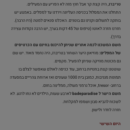
טריברג
, היה קצת קר אבל חוץ מזה לא הפריע עם המעילים.
התחלנו את המסלול בכניסה העליונה וירדנו עד למפלים. באמצע יש
בותקה לתשלום וקנינו גם בוטנים. האכלנו סנאים למטה (היו הרבה).
חזרנו חזרה לאוטו (טיפוס של 45 דקות בערך, יש הרבה נקודות עצירה
בדרך).
משם המשכנו לכמה אתרים שניתן להיכנס בחינם עם הכרטיסים
של המפלים:
מוזיאון היער השחור בטריברג, היה נחמד מאוד. יש שם
גם מכונות מוזיקה שניתן להפעיל. מקסים.
שוטטנו קצת בחנויות ברחוב, עוד כניסה לאולם שאפשר לצלם בו
תמונות מגניבות, כמובן בית 1000 שעונים ואז ארוחת צהריים במסעדה
ברחוב- tresor, אוכל גרמני מעולה, ממליצה בחום.
משם הישר ל badeparadise
לארבע שעות, הילדים לא נחו לרגע. לא
לשכוח להביא סבון ושמפו למקלחת.
חזרה לחדר ולישון.
היום השישי