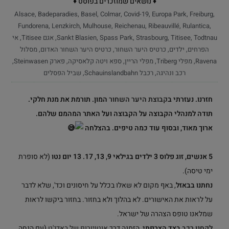
♦ נושאים שמוזכרים בפוסט ♦
Alsace
,
Badeparadies
,
Basel
,
Colmar
,
Covid-19
,
Europa Park
,
Freiburg
,
Fundorena
,
Lenzkirch
,
Mulhouse
,
Reichenau
,
Ribeauvillé
,
Rulantica
,
Todtnau
,
Titisee
,
Strasbourg
,
Spass Park
,
Sankt Blasien
,
אגם Titisee
,
אי
הפרחים
,
ילדים
,
כרטיס היער השחור
,
כרטיס היער השחור האדום
,
מסלול
Ravena
,
מפלי Triberg
,
מפלי הריין
,
ספא ויטה קלאסיקה
,
פארק Steinwasen
,
רכב ונהיגה
,
רכבל Schauinslandbahn
,
שביל הפסלים
חזרנו. נעזרתי ב
קבוצת היער השחור
המון. תורמת את מנת חלקי.
תודה למנהלי הקבוצה על הקבוצה ועל האתר המהמם שלהם.
ארוך מאוד, ובסוף עוד כמה טיפים. בהצלחה
5 אנשים, זוג פלוס 3 ילדים בגילאי 9, 13, 17. 13 יום נטו
(לא סופרת
ימי טיסה).
נחתנו בבאזל
, באף מקום לא שאלו בכלל על חיסונים וכד', שלא לדבר
על לראות את האישורים. לא בהלוך ולא בחזור. בחזור ביקשו לראות
שמלאנו טופס הצהרה של ישראל.
לקחנו רכב
בצד הצרפתי,
הזמנה דרך
אוטויורופ של באדג'ט
(עם הנחה