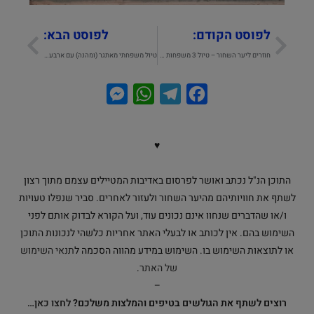
לפוסט הקודם:
לפוסט הבא:
חוזרים ליער השחור – טיול 3 משפחות בימי קורונה | המסלול של שני
טיול משפחתי מאתגר (ומהנה) עם ארבעה ילדים ביער השחור | ליהי
M
W
T
F
e
h
e
a
s
a
l
c
♥
s
t
e
e
e
s
g
b
התוכן הנ"ל נכתב ואושר לפרסום באדיבות המטיילים עצמם מתוך רצון
o
r
A
n
לשתף את חוויותיהם מהיער השחור ולעזור לאחרים. סביר שנפלו טעויות
ו/או שהדברים שנחוו אינם נכונים עוד, ועל הקורא לבדוק אותם לפני
g
p
a
o
השימוש בהם. אין לכותב או לבעלי האתר אחריות כלשהי לנכונות התוכן
e
p
m
k
או לתוצאות השימוש בו. השימוש במידע מהווה הסכמה ל
תנאי השימוש
r
של האתר
.
–
רוצים לשתף את הגולשים בטיפים והמלצות משלכם?
לחצו כאן…