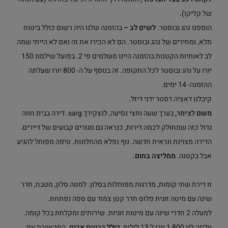
של קליקו).
הוספנו נהג ובוסטר.
לשים לב –
בהזמנה שלנו היה רשום כולל ביטוח
מלא, ומחירים של נהג ובוסטר. הם לא הכירו את זה ואם לא הייתי שמה
לב לאותיות הקטנות בהזמנה היינו משלמים פי 2. בפועל שילמנו 150
יורו על נהג ובוסטר לכל התקופה. זה בנוסף על ה- 800 יורו שעלתה
ההזמנה- 14 ימים.
קיבלנו דאציה דסטר ידני דיזל.
משם
לצימר
,
בערך שעה וחצי נסיעה, לנצקירך saig. דירה בבית חווה
גדול כזה שמחולק לכמה דירות, כנראה גם מגורים קבועים של דיירים.
הדירה מצוינת ונראית חדשה. נוף נפלא מהחלונות. טיפה מפותל להגיע
אבל בקטנה.
ממליצה בחום.
זו דירת שתי קומות, מדרגות מפותלות בסלון. למטה סלון, מטבח, חדר
שינה עם מיטה זוגית פלוס חדר קטן צמוד עם ספה נפתחת.
למעלה 2 חדרי שינה עם מיטות זוגיות. שירותים ומקלחת בכל קומה.
עלתה לנו 1,800 יורו ל 13 לילות,
כולל
כרטיס אדום
. התקשורת עם