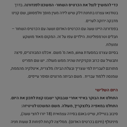
כדי להמשיך לנצל את הכרטיס השחור- המשכנו לפנדורנה.
בדרך
בטודנאו עצרנו בתחנת דלק שיש לידה מעין מוסך וולפסווגן, שם קנינו
מדבקה ירוקה לערים.
בפנדורנה היינו שעה עם הכרטיס האדום ושעה עם הכרטיס השחור –
חבלים וטרמפולינות. הילדים עפו על זה. המקום מאוד מושקע
ומוצלח.
בסיום עצרנו במסעדת sina, מאה מ' משם. אכלנו המבורגרים, פיצה
ותבשיל עם כרוב ונקניקיות שהיה ממש מעולה. יש שם תפריט
מתורגם לעברית למי שצריך ובעלת הבית/ מלצרית, איטלקיה מהממת,
שמנסה ללמוד עברית . משם הביתה מרוצים וסופר עייפים.
היום השלישי
התחלנו את הבוקר באיזי אחרי שבבוקר ישבנו קצת לתכנן את היום.
התחלנו במאפיה בלנצקריך, מעולה. משם המשכנו ל
טיטיזה
:
סיבוב בטיילת, שייט באגם בסירה עצמאית (18 יורו לחצי שעה),
מיניגולף (חינם בכרטיס האדום). ממליצה לקחת לפחות 3 שעות חניה