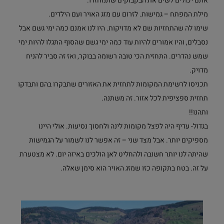
אתם יכולים לשים את הבקבוקים שתמחזרו.
מילת המפתח – גמישות. לזרום עם מזג האויר ועם הילדים.
שימו לה שהתחזיות שם לא מדויקות. היו לנו אמנם כמה ימי גשם אבל
נסבלים, והיו אמורים להיות עוד כמה ימי גשם שהסוף התגלו להיות ימי
שמש נהדרים. התחזית הכי טובה רשומה בבוקר, ואז זה סביר להניח
מדויק.
תכניסו לרשימת המקומות לתחזית את האזורים שתבקרו בהם ותבדקו
תחזית ספציפית לכל אזור. זה משתנה.
ותהנו!!
בגדול- עדיף היה לפצל מקומות לינה ולחסוך נסיעות. אולי היינו
מספיקים יותר. אבל מצד שני – זה אפשר לנו לשמור על הגמישות
שהיתה לנו יותר חשובה ולהחליט לאן הולכים באיזה יום. לא מצטערת
על זה. בטח בתקופה כזו שמזג האויר הוא סימן שאלה.