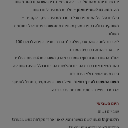
יום גשום יותר מאתמול. כבר לא זרזיפים. בית השנאפס סגור משום
מה.
המשכנו לשטיינוואסן
– חלקית מתאים ליום גשום.
הילדים עלו על המתקנים אבל נרטבו. מתאים בעיקר לקטנים –
משחקיה גדולה בפנים. מעין מכוניות מתנגשות בפנים אבל בתוספת
תשלום.
לא ברור למה כשהפארק עולה כ"כ הרבה. חביב. כניסה לכולנו 100
יורו אחרי הנחה בכרטיס האדום.
אח"כ הגשם נרגע ובסוף נשארנו בפארק משהו כמו 4 שעות. הילדים
נהנו, מצאנו את רכבות ההרים ומגלשות ההרים ובגלל שהיה גשום לא
היו כמעט אנשים ולא היו תורים.
משם המשכנו לערוץ רוואנה
וטיילנו שם שעה וקצת, התחיל לטפטף
אז חזרנו. עצירה בסופר וארוחת ערב בדירה.
היום השביעי
שוב יום גשום.
רולנטיקה
!
הגענו לשם בעשר וחצי, יצאנו אחרי מקלחת בתשע בערב!
הילדים לא נחו לרגע ונהנו מאוד!