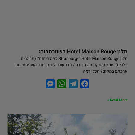
מלון Hotel Maison Rouge בשטרסבורג
מלון Hotel Maison Rouge ב-Strasburg כמה הייתם? (מבוגרים
וילדים): זוג + תינוקת סוג הדירה / חדר שבה לנתם: חדר משפחתי מה
אהבתם במקום? הכל! רמה
M
W
T
F
e
h
e
a
Read More »
s
a
l
c
s
t
e
e
e
s
g
b
n
A
r
o