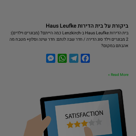
ביקורת על בית הדירות Haus Leufke
בית הדירות Haus Leufke ב-Lenzkirch כמה הייתם? (מבוגרים וילדים):
2 מבוגרים וילד סוג הדירה / חדר שבה לנתם: חדר שינה וסלון+ מטבח מה
אהבתם במקום?
M
W
T
F
e
h
e
a
Read More »
s
a
l
c
s
t
e
e
e
s
g
b
n
A
r
o
g
p
a
o
e
p
m
k
r