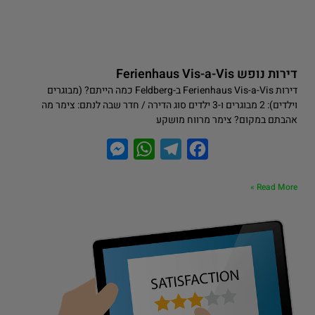
דירות נופש Ferienhaus Vis-a-Vis
דירות Ferienhaus Vis-a-Vis ב-Feldberg כמה הייתם? (מבוגרים
וילדים): 2 מבוגרים ו-3 ילדים סוג הדירה / חדר שבה לנתם: צימר מה
אהבתם במקום? צימר מרווח מושקע
M
W
T
F
e
h
e
a
Read More »
s
a
l
c
s
t
e
e
e
s
g
b
n
A
r
o
g
p
a
o
e
p
m
k