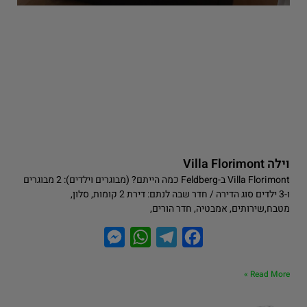
וילה Villa Florimont
Villa Florimont ב-Feldberg כמה הייתם? (מבוגרים וילדים): 2 מבוגרים
ו-3 ילדים סוג הדירה / חדר שבה לנתם: דירת 2 קומות, סלון,
מטבח,שירותים, אמבטיה, חדר הורים,
M
W
T
F
e
h
e
a
Read More »
s
a
l
c
s
t
e
e