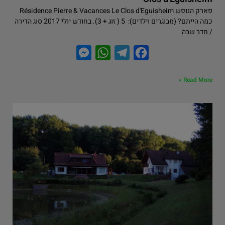
פארק הנופש Résidence Pierre & Vacances Le Clos d'Eguisheim
כמה הייתם? (מבוגרים וילדים): 5 ( זוג + 3). בחודש יולי 2017 סוג הדירה
/ חדר שבה
M
W
T
F
e
h
e
a
Read More »
s
a
l
c
s
t
e
e
e
s
g
b
n
A
r
o
g
p
a
o
e
p
m
k
r