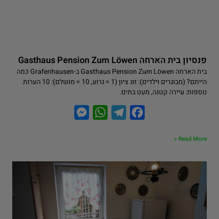
פנסיון בית הארחה Gasthaus Pension Zum Löwen
בית הארחה Gasthaus Pension Zum Löwen ב-Grafenhausen כמה
הייתם? (מבוגרים וילדים): זוג ציון (1 = גרוע, 10 = מושלם): 10 הערות
נוספות: עיירה קטנה, מעט בתים.
M
W
T
F
e
h
e
a
Read More »
s
a
l
c
s
t
e
e
e
s
g
b
n
A
r
o
g
p
a
o
e
p
m
k