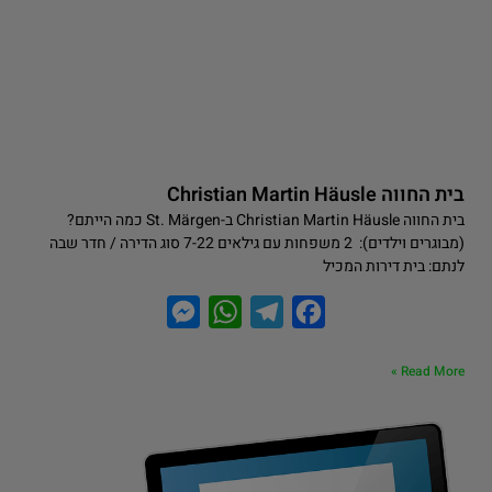
בית החווה Christian Martin Häusle
בית החווה Christian Martin Häusle ב-St. Märgen כמה הייתם?
(מבוגרים וילדים): 2 משפחות עם גילאים 7-22 סוג הדירה / חדר שבה
לנתם: בית דירות המכיל
M
W
T
F
e
h
e
a
Read More »
s
a
l
c
s
t
e
e
e
s
g
b
n
A
r
o