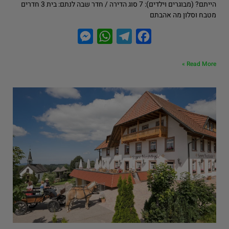
הייתם? (מבוגרים וילדים): 7 סוג הדירה / חדר שבה לנתם: בית 3 חדרים
מטבח וסלון מה אהבתם
M
W
T
F
e
h
e
a
Read More »
s
a
l
c
s
t
e
e
e
s
g
b
n
A
r
o
g
p
a
o
e
p
m
k
r