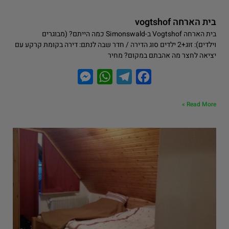
בית הארחה vogtshof
בית הארחה Vogtshof ב-Simonswald כמה הייתם? (מבוגרים
וילדים): זוג+2 ילדים סוג הדירה / חדר שבה לנתם: דירה בקומת קרקע עם
יציאה לחצר מה אהבתם במקום? מחיר
M
W
T
F
e
h
e
a
Read More »
s
a
l
c
s
t
e
e
e
s
g
b
n
A
r
o
g
p
a
o
e
p
m
k
r