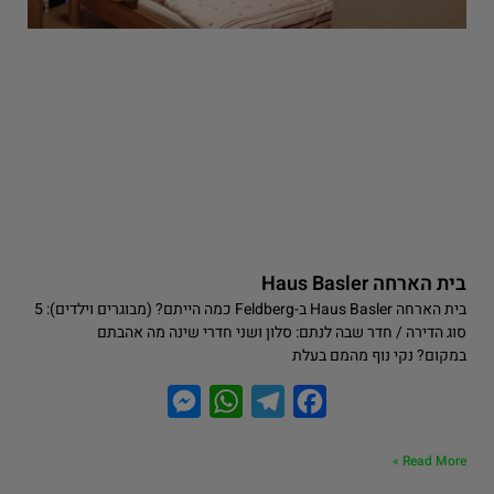
בית הארחה Haus Basler
בית הארחה Haus Basler ב-Feldberg כמה הייתם? (מבוגרים וילדים): 5
סוג הדירה / חדר שבה לנתם: סלון ושני חדרי שינה מה אהבתם
במקום? נקי נוף מהמם בעלת
M
W
T
F
e
h
e
a
Read More »
s
a
l
c