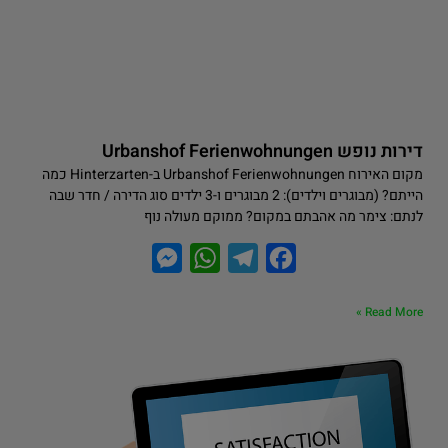
דירות נופש Urbanshof Ferienwohnungen
מקום האירוח Urbanshof Ferienwohnungen ב-Hinterzarten כמה
הייתם? (מבוגרים וילדים): 2 מבוגרים ו-3 ילדים סוג הדירה / חדר שבה
לנתם: צימר מה אהבתם במקום? ממוקם מעולה נוף
M
W
T
F
e
h
e
a
Read More »
s
a
l
c
s
t
e
e
e
s
g
b
n
A
r
o
g
p
a
o