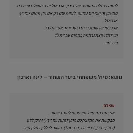
לנחות בנמלת התעופה של ציריך או באזל יהיה מושלם עבורכם.
ממינכן זה חצי יום נסיעה. לנחות שם רק אם אין מקום לציריך
או באזל.
אכן כפי שרשמת דרום היער יותר אטרקטיבי.
ושילמדו קצת גרמנית במקום עברית 🙂
ערב טוב
נושא: טיול משפחתי ביער השחור – לינה וארגון
שאלה:
אני מתכננת טיול משפחתי ליער השחור.
מבקשת את המלצתכם היכן לנחות (ציריך?) והיכן ללון
(באדן באדן, פרייבורג, טיטיזה?). חשוב לי ללון במלון טוב.