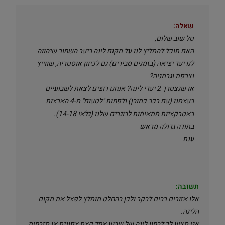
שאלה:
טל שוב שלום,
האם תוכל להמליץ לנו על מקום לינה ביער השחור שיהווה
לנו יעד יציאה (בזמנים סבירים) גם לכיוון אוסטריה, שווייץ
וצרפת וגרמניה?
או שנצטרך 2 יעדי לינה? אנחנו רוצים לצאת לשבועיים
בעצמנו (עם רכב כמובן) ולפחות "לטעום" מ-4 הארצות
באטרקציות מתאימות לבוגרים שלנו (גלאי 14-18).
בתודה גדולה מראש
ענת
תשובה:
אלו אזורים רבים לבקר ולכן בהחלט מומלץ לפצל את מקום
הלינה.
אני מציע לך לבחון לינה של שבוע אחד קצת צפונית או מזרחית