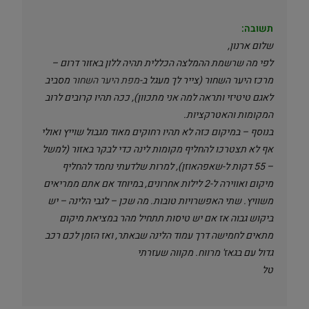
תשובה:
שלום ארנון,
לפי מה שרשמת ההמלצה הכללית תהיה ללון באזור דרום –
מרכז היער השחור (צייר לך מעגל ב-
מפת היער השחור
מסביב
לאגם טיטיזי ותראה למה אני מתכוון), ככה תהיו קרובים לרוב
המקומות והאטרקציות.
בנוסף – במיקום כזה לא תהיו רחוקים מאוד מגבול שוייץ ואולי
אף לא תצטרכו להחליף מקומות לינה כדי לבקר באזור (למשל
– 55 דקות ל-שאפהאוזן), למרות שלדעתי נחמד להחליף
מיקום ואווירה ל-2 לילות אחרונים, במיוחד אם אתם ממריאים
משוויץ. שתי האפשרויות טובות. מה שכן – לגבי הלינה – יש
ביקוש גבוה אז אם יש טיסות תתחיל מהר במציאת מיקום
מתאים לחמישה דרך עמוד הלינה שבאתר, ואז הזמן לכם רכב
גדול עם בגאז' מרווח. מקווה שעזרתי
טל