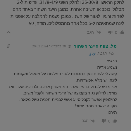
לחלק הראשון 25-30/8 ולחלק השני 31/8-4/9. עדיפות ל-2
מסלולי כוכב או חשיבה אחרת. כמובן היער השחור באחד מהם
לפחות ורעיון לאזור של השני. כמובן נשמח להמלצה על אופציית
לינה שמתאימה ל-5 בכל אחד מהמסלולים. תודה, גיא
הגב
0
טל, צוות היער השחור
20 בפברואר 2024 20:03
הגב ל
guy
הי גיא
נשמע אדיר!
קשה לי לענות כאן בתגובות לגבי המלצות על מסלול ומקומות
לינה, יש מלא אפשרויות.
אני מציע לבדוק בדפי האתר המ מעניין אתכם ולהרכיב שלד, ואז
מוזמן לחלוק נגיד
בקבוצה של היער השחור
ולקבל משוב.
לחילופין אפשר לקבל
סיוע אישי לבניית תכנית טיול מלאה
.
מקווה שאחד מהם יעזור!
תיהנו
הגב
0