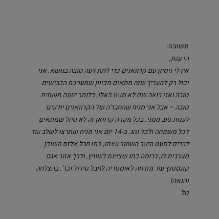
תשובה:
הי ענת,
אין לי ניסיון עם קרוואנים כדי לתת דעה טובה בנושא. אני
יכול רק להעריך שזה מתאים מכיוון שמערכת הכבישים
טובה ואני רואה שם לא מעט כאלו, כלומר ישנה תשתית
טובה – אבל אני מניח שהחבר'ה של הקרוואנים יודעים
לענות טוב ממני. בכל מקרה קרוואן זה לא טיול שמתאים
לכל משפחה ולכל נהג. ב-14 יום אני מניח שתרצו לשלב עוד
דברים למעט היער השחור עצמו, כמו חבל אלזס השוכן
מערבית לו, דרומה כמו שציינת לשוויץ, ודרך אזור אגם
קונסטנץ עוד מזרחה לאוסטריה לחבל טירול וכד'. בהצלחה
והנאה!
טל