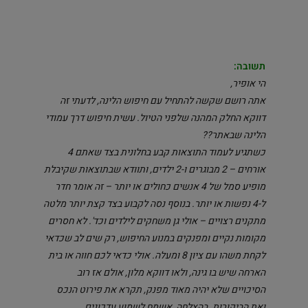
תשובה:
הי אופיר,
אתה רושם שקשה להתחיל עם חיפוש הלינה, לדעתי זה
דווקא החלק המהנה שלפני הטיול. עשית חיפוש דרך עמודי
הלינה שבאתר??
כשתגיע לעמוד התוצאות קבע בחלונית בצד שאתם 4
אורחים – 2 מבוגרים ו-2 ילדים, ותוודא שבתוצאות שקיבלת
מופיע סמל של 4 אנשים כחולים או יותר – זה אומר חדר
ל-4 נפשות או יותר. בנוסף נסה לקבוע בצד קצת יותר מלטה
מתקנים רצויים – אולי גן משחקים לילדים וכד'. לא חסרים
מקומות נקיים ומפנקים במנוע החיפוש, רק שים לב שכדאי
לקחת משהו עם ציון 8 ומעלה. אולי כדאי לכם חווה או בית
הארחה שיש בו גינה, ולאו דווקא מלון, אולם אז רוב
הסיכויים שלא יהיה מאוד מפנק, תקרא את פירוט הנכס
ואת הביקורות. בהצלחה, אשמח לשמוע עדכונים.