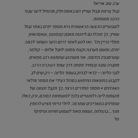
ערב טוב אריאל
גבול צרפת וגבול שוייץ הם באמת חלק מהטיול ליער עבור
הרבה משפחות.
לשבועיים ההצעה הראשונית היא מספר ימים באזור גבול
שוויץ, כך תוכלו גם ליהנות מאגם קונסטנץ, שאפהאוזן
מפלי הריין וכד'. ואז לנוע לאזור דרום היער השחור לכמה
ימים, ומשם מערבה וקצת צפונה לחבל אלזס – קולמר,
שטרסבורג וכדומה. אני משוכנע שתמצא רכב מתאים
מחברה טובה ובמחיר מפתה דרך עמוד
השכרת הרכב
.
לגבי הלינה – כדאי לבדוק בעמוד הלינה – רק שים לב
לקבוע בתוצאות החיפוש בסרגל הצידי את מספר וגילאי
האורחים + מספר החדרים הרצוי, כך תקבל תצוגה של
מקומות לינה רלוונטיים בלבד למשפחות כמוכם, ורק כאלו
שזמינים בתאריכים שתרצה. ליולי הייתי מציע להזמין
מהר… בהצלחה, נשמח מאוד לשמוע חוויות וטיפים!
טל