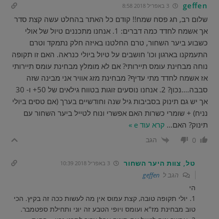
geffen
3 באפריל 2018 8:58
שלום רב, חג פסח שמח!! קודם כל האתר בהחלט עשה קצת סדר
אך אשמח לחדד כמה דברים: 1. אנחנו מתכננים טיול של אולי
כשבוע ביער השחור, טרם החלטנו באיזה חלק נתמקד וטרם
התעמקנו בארגון וכו' חושבים על טיול ביולי כנראה. האם זו תקופה
נוחה מבחינת עומס תיירותי? אם לא מומלץ מבחינת עומס תיירותי
אז אשמח לחדד מתי עדיף? מבחינת מזג אוויר אני מבינה שזה
סבבה….נכון? 2. אנחנו נוסעים זוגות בטווח גילאים של 50+ ו- 30
אך יש גם תינוק בסביבות גיל שנה וחודשיים בערך (אם טסים ביולי
נניח) + שומרי כשרות האם אפשרי ונוח לטייל ביער השחור עם
תינוק? האם
…
קרא עוד e »
הגב
0
טל, צוות היער השחור
3 באפריל 2018 10:39
הגב ל
geffen
הי
1. יולי תקופה טובה, קצת עמוס אין מה לעשות ככה זה בקיץ. הכי
טוב מבחינת מז"א ועומס ויופי הטבע זה יוני ותחילת ספטמבר.