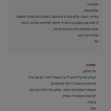
תשובה:
שלום ענת,
בוודאי, האתר מלא במידע ורעיונות, כשתרכיבו מסלול אשמח
לראות אם משהו בו נראה לי מיותר לגילאים שלכם. לצערי
איננו עוסקים כרגע בתכנון פרטני.
שיהיה ערב טוב
טל
שאלה:
טל שלום,
קבלנו מידע ליציאה ליער השחור ל-14 יום עם טיול
קראוונים בחברת "ראלי קראוונים".
אשמח לשמוע מה דעתך. במובן של טיול בקראוון-
לגרמניה-אוסטריה ושוויץ.
בתודה
ענת