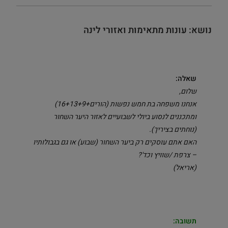
נושא: עונות מתאימות ואזורי לינה
שאלה:
שלום,
אנחנו משפחה בת חמש נפשות (הורים+16+13+9)
ומתכננים לנסוע ביולי לשבועיים לאזור היער השחור
(נוחתים בציריך).
האם אתם עוסקים רק ביער השחור (שבוע) או גם בגבולותיו
– צרפת /שוויץ וכד'?
(אריאל)
תשובה: