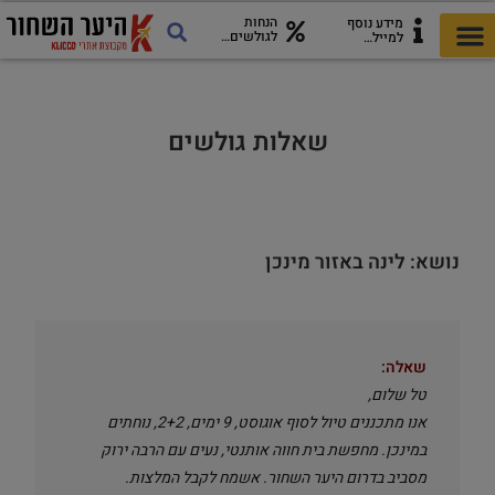
הנחות
מידע נוסף
לגולשים…
למייל…
כל מה שצריך לטיול
כרטיסי היער השחור
מדריך להורדה!
אתרים ואטרקציות
שאלות גולשים
נושא: לינה באזור מינכן
שאלה:
טל שלום,
אנו מתכננים טיול לסוף אוגוסט, 9 ימים, 2+2, נוחתים
במינכן. מחפשת בית חווה אותנטי, נעים עם הרבה ירוק
מסביב בדרום היער השחור. אשמח לקבל המלצות.