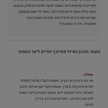
לפרייבורג (מתאים ליער השחור ולחבל אלזס הצרפתי), ובשבוע
השני בכלל באזור דרום מזרח ליער, נאמר ליד אגם קונסטנץ,
שם יש כמה דברים יפים לראות, ומזרחה משם זו כבר
אוסטריה. איך זה נשמע לך?
נושא: תכנון הטיול ממינכן יומיים ליער השחור
שאלה:
אני טס ביום רביעי הקרוב. אשמח לקבל המלצה למסלול
יומיים מינכן (16,5,14). אשמח לקבל יעוץ גם לגבי מינכן
ומאיפה כדאי להמשיך ליער השחור (ממינכן ליער השחור
ללא חזרה למינכן – חוזרים לארץ דרך ציריך).
(רוית)