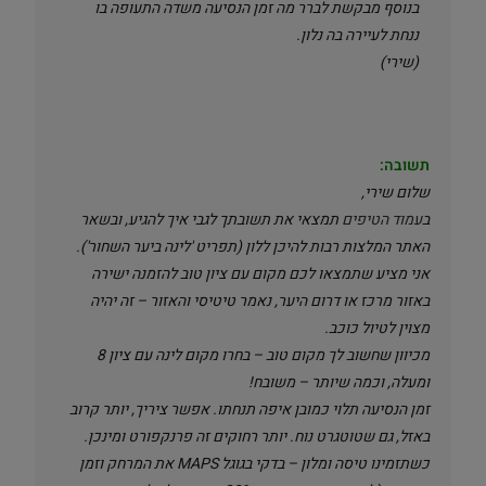
בנוסף מבקשת לברר מה זמן הנסיעה משדה התעופה בו
ננחת לעיירה בה נלון.
(שירי)
תשובה:
שלום שירי,
ב
עמוד הטיפים
תמצאי את תשובתך לגבי איך להגיע, ובשאר
האתר המלצות רבות להיכן ללון (תפריט 'לינה ביער השחור').
אני מציע שתמצאו לכם מקום עם ציון טוב להזמנה ישירה
באזור מרכז או דרום היער, נאמר טיטיסי והאזור – זה יהיה
מצוין לטיול כוכב.
מכיוון שחשוב לך מקום טוב – בחרו מקום לינה עם ציון 8
ומעלה, וכמה שיותר – משובח!
זמן הנסיעה תלוי כמובן איפה תנחתו. אפשר ציריך, יותר קרוב
באזל, גם שטוטגרט נוח. יותר רחוקים זה פרנקפורט ומינכן.
כשתזמינו טיסה ומלון – בדקי בגוגל MAPS את המרחק וזמן