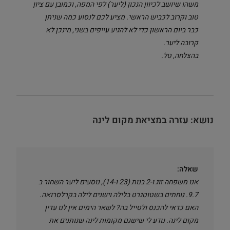
משהו שיושב לכיוון הנכון (ליער) לפי המפה, וכמובן עם ציון
טוב וקרוב לכביש הראשי. מציע לכם לנסוע כמה שניתן
כבר ביום הראשון כדי לא להגיע עייפים בשני, מינכן לא
קרובה ליער.
בהצלחה,
טל.
נושא: עזרה במציאת מקום לינה
שאלה:
אנו משפחה זוג ו-2 בנות (23 ו-14), נוסעים ליער השחור ב
9.7. נוחתים בשטוטגרט בלילה וישנים לילה בקרלסרואה.
האם כדאי להכנס ולטייל בה? לשאר הימים אין לנו עדין
מקום לינה. נודע לי שישנם מקומות לינה שנותנים את