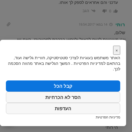
עדכני והם אחראים לספק לך אותו.
הגב
0
רותי
14 במאי 2017 19:54
שלום,
אני מעוניינת לטוס לבאזל ולנסוע ברכבת לפרייבורג. האם יש
אפשרות לצאת לטיולים יומיים מפרייבורג בתחבורה ציבורית?
×
האם יש אפשרות לשכור רכב בתוך העיירות של היער השחור? אם
האתר משתמש בעוגיות לצרכי סטטיסטיקה, חוויית גלישה ועוד,
כן, איפה?
בהתאם ל
מדיניות הפרטיות
. המשך הגלישה באתר מהווה הסכמה
אני לא מעוניינת לנסוע משדה התעופה ברכב שכור אבל בתוך
לכך.
גרמניה אני שוקלת לשכור לכמה ימים. אם כן, איפה? באיזה
עיירות?
קבל הכל
תודה רבה רותי
הסר לא הכרחיות
הגב
0
העדפות
54
טל, צוות היער השחור
6 ביוני 2017 10:20
מדיניות הפרטיות
הגב ל
רותי
הי רותי