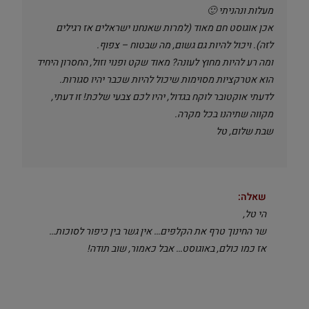
מעלות ונהניתי 🙂
אכן אוגוסט חם מאוד (למרות שאנחנו ישראלים אז רגילים
לזה). ויכול להיות גם גשום, מה שבטוח – צפוף.
ומה רע להיות מחוץ לעונה? מאוד שקט ופנוי וזול, החסרון היחיד
הוא אטרקציות מסוימות שיכול להיות שכבר יהיו סגורות.
לדעתי אוקטובר לוקח בגדול, יהיו לכם צבעי שלכת! זו דעתי,
מקווה שתיהנו בכל מקרה.
שבת שלום, טל
שאלה:
הי טל,
שר החינוך טרף את הקלפים… אין גשר בין כיפור לסוכות…
אז כמו כולם, באוגוסט… אבל כאמור, שוב תודה!