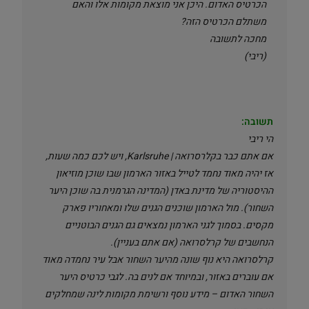
הכרטיס האדום. היכן אני מוצאת מקומות אלו והאם
משתלם הכרטיס הזה?
מחכה לתשובה
(ריבי)
תשובה:
הי ריבי
אם אתם כבר בקלרסרואה | Karlsruhe, ויש לכם כמה שעות,
אז יהיה מאוד נחמד לטייל באזור הארמון שבו שוכן מוזיאון
ההיסטוריה של מדינת באדן (המדינה הגרמנית בה שוכן היער
השחור). מול הארמון שוכנים הגנים שלו ומאחוריו פארק
מקסים. בסמוך לגני הארמון נמצאים גם הגנים הבוטניים
הנחשבים של קרלסרואה (אם אתם בעניין).
קרלסרואה היא נוף שונה מהיער השחור אבל עיר נחמדה מאוד
אם עוברים באזור, ובמיוחד אם לנים בה. לגבי כרטיס היער
השחור האדום – מידע נוסף ורשימת מקומות לינה שמחלקים