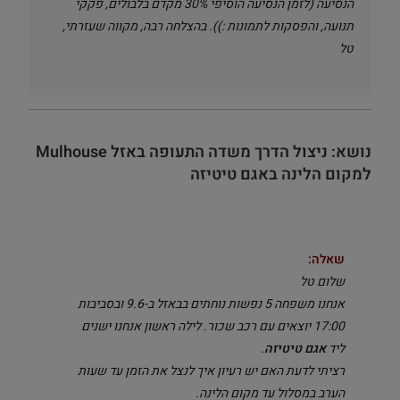
הנסיעה (לזמן הנסיעה הוסיפי 30% מקדם בלבולים, פקקי
תנועה, והפסקות לתמונות :)). בהצלחה רבה, מקווה שעזרתי,
טל
נושא: ניצול הדרך משדה התעופה באזל Mulhouse
למקום הלינה באגם טיטיזה
שאלה:
שלום טל
אנחנו משפחה 5 נפשות נוחתים בבאזל ב-9.6 ובסביבות
17:00 יוצאים עם רכב שכור. לילה ראשון אנחנו ישנים
ליד
אגם טיטיזה
.
רציתי לדעת האם יש רעיון איך לנצל את הזמן עד שעות
הערב במסלול עד מקום הלינה.