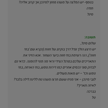
בנוסף- יש המלצה על משהו מחוץ למינכן אך קרוב אליה?
תודה
סיגל
תשובה:
שלום סיגל,
יש היצע הולך וגדל דרך בוקינג של חוות (נקרא שם 'בתי
חווה'),
הנה
רשימת בתי חווה ביער השחור. אנא הזיני את
התאריכים שלכם בסרגל הצידי וראי מה פנוי להזמנה. כדאי גם
לבדוק סוגי נכסים אחרים כמו דירות נופש, בתי הארחה, בתי
נופש וכד' – יש מאות מעולים.
לגבי מינכן – אני מניח ששם תרצו משהו נוח ללינת לילה בלבד?
לאיזה תאריך?
בברכה
טל