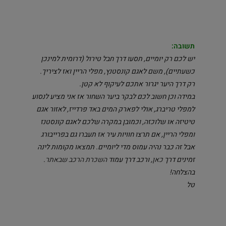
תשובה:
יש לכם רק יומיים, תסעו דרך חבל טירול (דרומית למינכן
כשעתיים), משם לאגם קונסטנץ, מפלי הריין ואז לציריך.
רק דרך היער יגרור אתכם לעיקוף לא קטן.
במידה וכן חשוב לכם לבקר ביער השחור אז אני מציע לנסוע
למפלי טריברג, אולי לפארק המים באד פרדייז, לאזור אגם
טיטיזה או שלוכזה, וכמובן במקרה שלכם לאגם קונסטנז
ומפלי הריין, אם תרצו חוויות עיר אז תעברו גם בפרייבורג
אבל זה כבר נהיה עמוס מדי ליומיים. תמצאו מקומות לינה
זמינים דרך
כאן
, ורכב דרך עמוד
השכרת הרכב שבאתר
.
בהצלחה!
טל