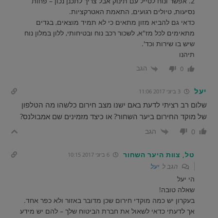
2. אפשר ונוח לטייל עם תינוק אבל צריך לתכנן נכון – פחות
נסיעות, טיולים רגועים, התאמת האטרקציות.
כדאי גם להביא מזון מתאים כי לא תמיד מוצאים, בגדים
מתאימים לכל מז"א, לשכור רכב נוח ובטיחותי, ללון במלון נוח
שיש בו שירות וכד'.
תיהנו
הגב
0
יעל
3 ביוני 2017 11:06
שלום רב רציתי לדעת באם ישנו מצב חירום כלשהו מה הטלפון
של מוקד החירום ביער השחור? או כיצד מזמינים שם אמבולנס?
הגב
0
טל, צוות היער השחור
6 ביוני 2017 10:15
הגב ל
יעל
הי יעל
שאלה טובה!
בעקרון יש כמה מוקדי חירום שכן מדובר באזור ולא כפר אחד.
אך לדעתי כדאי לשאול את חברת הביטוח שלך – להם יש מידע