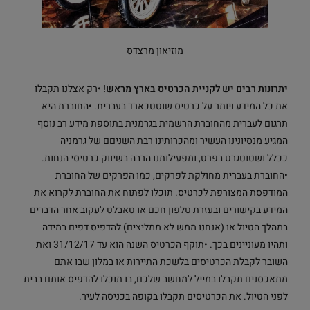
מוזיאון מרצדס
יתרונות רבים יש לקניית הכרטיס בארץ מראש!
•רק אצלנו תקבלו
את כל המידע ויותר על כרטיס שוטטכארד בעברית. •החוברת היא
תרגום לעברית מהחוברת הרשמית בגרמנית בתוספת מידע רב נוסף
המגיע מנסיונינו העשיר ומהכרותינו רבת השניםם של גרמניה
ככלל ושטוטגרט בפרט, ומפעילותנו הרבה בשיווק כרטיסי הנחות.
•החוברת בעברית מחולקת לפרקים, כמו הפרקים של החוברת
המודפסת המצורפת לכרטיס. תוכלו לפתוח את החוברת לקרוא את
המידע בקישורים ובעזרת טלפון חכם או טאבלט לעקוב אחר הדברים
במהלך הטיול או (אנחנו ממש לא ממליצים) להדפיס דפים במידה
ותהיו מעוניינים בכך. •תוקף הכרטיס השנה הוא עד 31/12/17 ואת
השובר לקבלת הכרטיסים בלשכת התיירות או במלון שבו אתם
מתאכסנים תקבלו במייל למחשב שלכם, בו תוכלו להדפיס אותם בבית
לפני הטיול. את הכרטיסים תקבלו בקופה בכניסה לעיר.