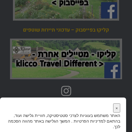
קליקו בפייסבוק – עדכוני תיירות שוטפים
אתרי טיולים נוספים
×
האתר משתמש בעוגיות לצרכי סטטיסטיקה, חוויית גלישה ועוד,
אתר היער השחור הוא חלק מקבוצת אתרי 'קליקו' שבה מדריכי טיולים ליעדים פופולריים רבים
בהתאם ל
מדיניות הפרטיות
. המשך הגלישה באתר מהווה הסכמה
בעולם.
לחצו לצפיה בכל אתרי הטיולים…
לכך.