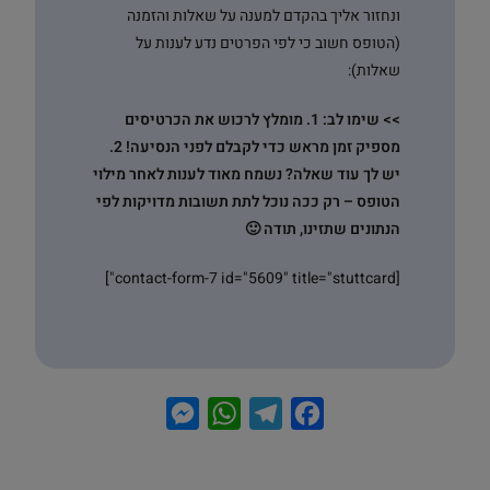
ונחזור אליך בהקדם למענה על שאלות והזמנה
(הטופס חשוב כי לפי הפרטים נדע לענות על
שאלות):
>> שימו לב: 1. מומלץ לרכוש את הכרטיסים
מספיק זמן מראש כדי לקבלם לפני הנסיעה!
2.
יש לך עוד שאלה? נשמח מאוד לענות לאחר מילוי
הטופס – רק ככה נוכל לתת תשובות מדויקות לפי
הנתונים שתזינו, תודה 🙂
[contact-form-7 id="5609" title="stuttcard"]
M
W
T
F
e
h
e
a
s
a
l
c