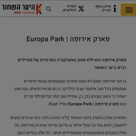
הנחות
מידע נוסף
לגולשים…
למייל…
כל מה שצריך לטיול
כרטיסי היער השחור
מדריך להורדה!
אתרים ואטרקציות
פארק אירופה | Europa Park
פארק אירופה הוא ללא ספק האטרקציה המרכזית של מטיילים
רבים ביער השחור.
ברחבי אירופה ישנם לא מעט פארקי שעשועים עצומי מימדים
ועמוסים בכל טוב אפשרי עבור הילדים. רבים מהאירופאים, עם זאת,
יאמרו כי הטוב שבהם (כן, כן, אפילו טוב יותר מדיסנילנד פריז)
הוא
פארק אירופה | Europe Park
שליד Rust.
הפארק שוכן במערב היער השחור (
ולא ממש בתוכו
כמו שרבים טועים
לחשוב), והוא בנוי כך שכל איזור בו מייצג מדינה אחרת באירופה, על
שלל המבנים והמונומנטים שמאפיינים אותה. כל אלה בנויים היטב