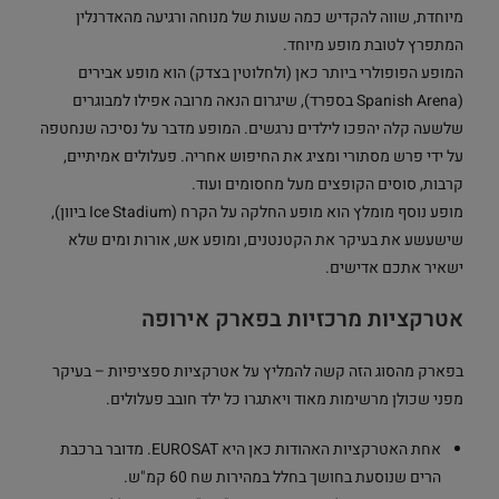
מיוחדת, שווה להקדיש כמה שעות של מנוחה ורגיעה מהאדרנלין
המתפרץ לטובת מופע מיוחד.
המופע הפופולרי ביותר כאן (ולחלוטין בצדק) הוא מופע אבירים
(Spanish Arena בספרד), שיגרום הנאה מרובה אפילו למבוגרים
שלשעה קלה יהפכו לילדים נרגשים. המופע מדבר על נסיכה שנחטפה
על ידי פרש מסתורי ומציג את החיפוש אחריה. פעלולים אמיתיים,
קרבות, סוסים הקופצים מעל מחסומים ועוד.
מופע נוסף מומלץ הוא מופע החלקה על הקרח (Ice Stadium ביוון),
שישעשע את בעיקר את הקטנטנים, ומופע אש, אורות ומים שלא
ישאיר אתכם אדישים.
אטרקציות מרכזיות בפארק אירופה
בפארק מהסוג הזה קשה להמליץ על אטרקציות ספציפיות – בעיקר
מפני שכולן מרשימות מאוד ויאתגרו כל ילד חובב פעלולים.
אחת האטרקציות האהודות כאן היא EUROSAT. מדובר ברכבת
הרים שנוסעת בחושך בחלל במהירות שח 60 קמ"ש.