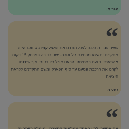
הגר מ.
עשינו עבודת הכנה לפני. הורדנו את האפליקציה, סיווגנו איזה
מתקנים יתאימו מבחינת גיל וגובה. ישנו בדירה במרחק 15 דקות
מהפארק. הגענו בפתיחה. הבאנו אוכל בצידניות. איך שנכנסו
לקחנו את הרכבת ונסענו עד סוף הפארק ומשם התקדמנו לקראת
היציאה
נטע נ.
אם אפשרי ללון באחד ממלונות הפארק - מומלץ ביותר זה