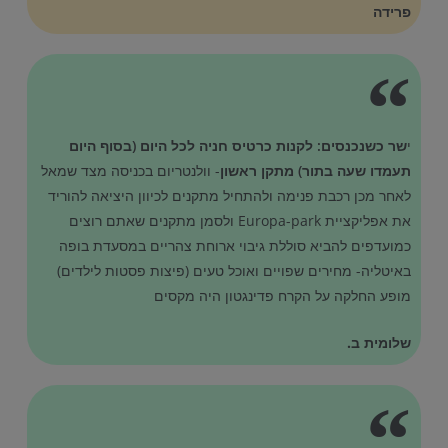
פרידה
י
שר כשנכנסים: לקנות כרטיס חניה לכל היום (בסוף היום
תעמדו שעה בתור)
מתקן ראשון
- וולנטריום בכניסה מצד שמאל
לאחר מכן רכבת פנימה ולהתחיל מתקנים לכיוון היציאה להוריד
את אפליקציית Europa-park ולסמן מתקנים שאתם רוצים
כמועדפים להביא סוללת גיבוי ארוחת צהריים במסעדת בופה
באיטליה- מחירים שפויים ואוכל טעים (פיצות פסטות לילדים)
מופע החלקה על הקרח פדינגטון היה מקסים
שלומית ב.