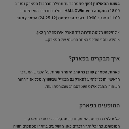
בעונת ההאולווין
(סוף ספטמבר עד תחילת נובמבר) הפארק נסגר ב
18:00
ובתקופה ה HALLOWinter
שחלה בנובמבר הוא נפתח ב
11:00 ונסגר ב 19:00.
בערב הכריסמס
(24-25.12)
הפארק סגור.
>
לחיפוש מלונות ודירות ליד פארק אירופה לחץ כאן…
>
מידע נוסף ועדכני באתר הרשמי של הפארק
…
איך מבקרים בפארק?
כאמור, הפארק שוכן במערב היער השחור
, על הכביש המערבי
הראשי. תוכלו להגיע לפארק גם מבאזל שבשוויץ, מכל אזור היער
השחור, מחבל אלזס ושטרסבורג שבצרפת ועוד.
המופעים בפארק
אל תזלזלו ברשימת המופעים כשתתקלו בה ברחבי הפארק –
המופעים, כמו כל יתר הדברים כאן, מושקעים ביותר ומספקים חוויה