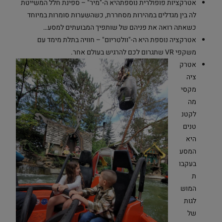
אטרקציות פופולרית נוספתהיא ה-"מיר" – ספינת חלל המשייטת
לה בין מגדלים במהירות מסחררת, כשהשערות סומרות במיוחד
כשאתה רואה את פניהם של שותפיך המבועתים למסע…
אטרקציה נוספת היא ה-"וולטריום" – חוויה בתלת מימד עם
משקפי VR שתגרום לכם להרגיש בעולם אחר.
אטרק
ציה
מקסי
מה
לקטנ
טנים
היא
המסע
בעקבו
ת
המוש
לגות
של