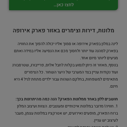
לחצו כאן…
מלונות, דירות וצימרים באזור פארק אירופה
לינה במלון בפארק אירופה או סמוך אליו יכולה להפוך את החוויה
בפארק למהנה עוד יותר ולחסוך מכם את הנסיעה אליו במידה ואתם
מגיעים ליותר מיום אחד.
בנוסף, מאזור זה ניתן לנסוע בקלות לחבל אלזס, פרייבורג, שטרסבורג
ועוד נקודות עניין בצד המערבי של היער השחור. כל הצימרים
מתאימים למשפחות, בחלקם השהות עבור ילדים מתחת לגיל 4 היא
חינם.
חושבים ללון באחד ממלונות הפארק? הנה כמה מהיתרונות בכך:
1. חוויה! מדובר במלונות איכותיים ומעוצבים. הצוות ועיצוב המלון
ברוח הפארק, מופעים ואירועים, יש אטרקציו במלונות עצמן, מעבר
לעיצוב יש עניין.