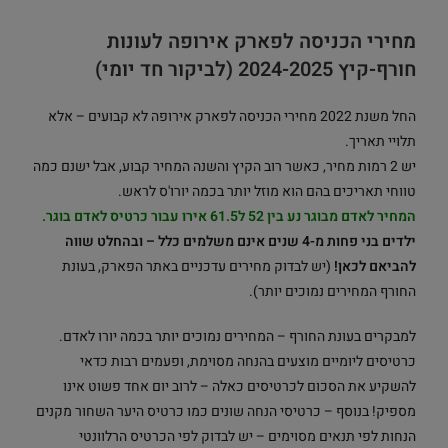
מחירי הכניסה לפארק אירופה לעונות
חורף-קיץ 2024-2025 (לביקור חד יומי)
החל משנת 2022 מחירי הכניסה לפארק אירופה לא קבועים – אלא
תלויי תאריך.
יש 2 רמות מחיר, כאשר רוב הקיץ והשנה המחיר קבוע, אבל ישנם כמה
טווחי תאריכים בהם הוא מוזל יותר בכמה יורו'ס לראש.
המחיר לאדם מבוגר נע בין 52 ל61.5 אירו עבור כרטיס לאדם בוגר.
ילדים בני פחות מ-4 שנים אינם משלמים כלל – ובהחלט שווה
להביאם לכאן!
(יש לבדוק מחירים עדכניים באתר הפארק, בעונת
החורף המחירים נמוכים יותר).
למבקרים בעונת החורף – המחירים נמוכים יותר בכמה יורו לאדם.
כרטיסים ליומיים מוצעים בהנחה מסוימת, ופעמים רבות כדאי
להשקיע את הסכום לכרטיסים כאלה – לרוב יום אחד פשוט אינו
מספיק! בנוסף – כרטיסי הנחה שונים כמו כרטיס היער השחור מקנים
הנחות לפי תנאים מסוימים – יש לבדוק לפי הכרטיס הרלוונטי