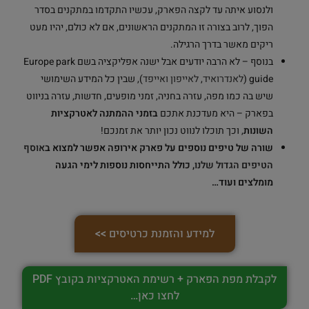
ולנסוע איתה עד לקצה הפארק, עכשיו התקדמו במתקנים בסדר
הפוך, לרוב בצורה זו המתקנים הראשונים, אם לא כולם, יהיו מעט
ריקים מאשר בדרך הרגילה.
בנוסף – לא הרבה יודעים אבל ישנה אפליקציה בשם Europe park
guide (
לאנדרואיד
,
לאייפון ואייפד
), שבין כל המידע השימושי
שיש בה כמו מפה, עזרה בחניה, זמני מופעים, חדשות, עזרה בניווט
בפארק – היא מעדכנת אתכם
בזמני ההמתנה לאטרקציות
השונות
, וכך תוכלו לנווט נכון יותר את זמנכם!
שורה של טיפים נוספים על פארק אירופה אפשר למצוא ב
אוסף
הטיפים הגדול שלנו
, כולל התייחסות נוספות לימי הגעה
מומלצים ועוד…
למידע והזמנת כרטיסים >>
לקבלת מפת הפארק + רשימת האטרקציות בקובץ PDF
לחצו כאן…