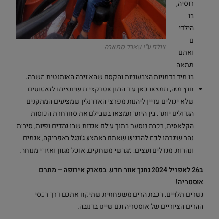
רוסיה,
בו
הילדי
ם
צולם ע"י עאבד סמארה
ואתם
תתאה
בו מיד בדמויות הצבעוניות והקסם שהאווירה האותנטית משרה.
חוץ מזה, תמצאו כאן עוד המון אטרקציות שיתאימו לזאטוטים
שלא יכולים עדיין ליהנות מפרצי האדרנלין שמציעים המתקנים
הגדולים יותר. בין היתר תמצאו בשבילם את סחרחרת הכוסות
הקלאסית, רכבת נוסעת בתוך עולם אגדות שבו גמדים ופיות, סירות
נהר שיגרמו לכם להרגיש שאתם באמצע ג'ונגל באפריקה, אגמים
ונהרות, מגדלים ועצים, מגרשי משחקים, אוכל מגוון ואזורי מנוחה.
ב26 לאפריל 2024 נחנך אזור חדש בפארק אירופה – מתחם
אוסטריה!
גשרים תלויים, רכבת הרים משפחתית שתיקח אתכם דרך רכסי
ההרים הציוריים של אוסטריה וגם שייט בדנובה.