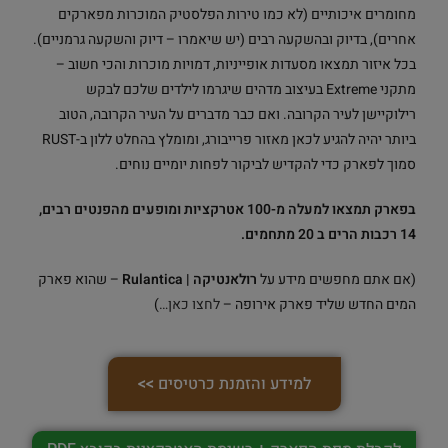
מחומרים איכותיים (לא כמו טירות הפלסטיק המוכרות מפארקים
אחרים), בדיוק ובהשקעה רבים (יש שיאמרו – דיוק והשקעה גרמניים).
בכל איזור תמצאו מסעדות אופייניות, דמויות מוכרות והכי חשוב –
מתקני Extreme בעיצוב מדהים שיגרמו לילדים שלכם לבקש
רילוקיישן לעיר הקרובה. ואם כבר מדברים על העיר הקרובה, הטוב
ביותר יהיה להגיע לכאן מאזור פרייבורג, ומומלץ בהחלט ללון ב-RUST
סמוך לפארק כדי להקדיש לביקור לפחות יומיים נוחים.
בפארק תמצאו למעלה מ-100 אטרקציות ומופעים מהפנטים רבים,
14 רכבות הרים ב 20 מתחמים.
(אם אתם מחפשים מידע על
רולאנטיקה | Rulantica
– שהוא פארק
המים החדש שליד פארק אירופה –
לחצו כאן…
)
למידע והזמנת כרטיסים >>