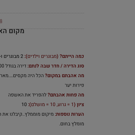
מקום האירוח en
כמה הייתם? (
מבוגרים וילדים
):
2 מבוגרים ו-2 ילדים
סוג הדירה / חדר שבה לנתם:
דירה בגודל 100 מטר..מאובזרת
מה אהבתם במקום?
הכל היה מקסים….מארחי
פירות יער
מה פחות אהבתם?
להפריד את האשפה
ציון (
1 = גרוע, 10 = מושלם
):
10
הערות נוספות:
מיקום מוממלץ..קיבלנו את ה
מומלץ בחום.