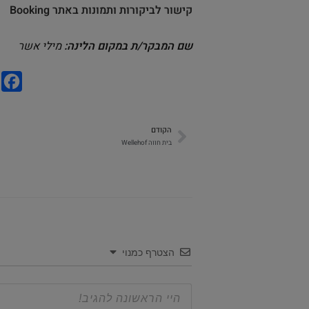
קישור לביקורות ותמונות באתר Booking
שם המבקר/ת במקום הלינה:
מילי אשר
F
a
c
הקודם
e
בית חווה Wellehof
b
o
o
k
הצטרף כמנוי