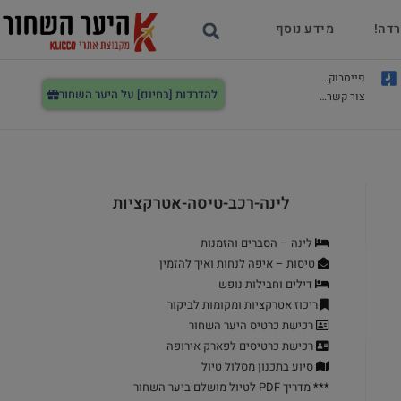
רדה!
מידע נוסף
פייסבוק…
להדרכות [בחינם] על היער השחור
צור קשר…
לינה-רכב-טיסה-אטרקציות
לינה – הסברים והזמנות
טיסות – איפה לנחות ואיך להזמין
דילים וחבילות נופש
ריכוז אטרקציות ומקומות לביקור
רכישת כרטיס היער השחור
רכישת כרטיסים לפארק אירופה
סיוע בתכנון מסלול טיול
***
מדריך PDF לטיול מושלם ביער השחור