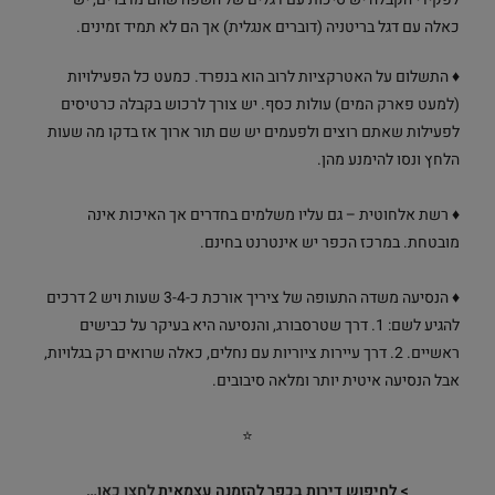
כאלה עם דגל בריטניה (דוברים אנגלית) אך הם לא תמיד זמינים.
♦ התשלום על האטרקציות לרוב הוא בנפרד. כמעט כל הפעילויות
(למעט פארק המים) עולות כסף. יש צורך לרכוש בקבלה כרטיסים
לפעילות שאתם רוצים ולפעמים יש שם תור ארוך אז בדקו מה שעות
הלחץ ונסו להימנע מהן.
♦ רשת אלחוטית – גם עליו משלמים בחדרים אך האיכות אינה
מובטחת. במרכז הכפר יש אינטרנט בחינם.
♦ הנסיעה משדה התעופה של ציריך אורכת כ-3-4 שעות ויש 2 דרכים
להגיע לשם: 1. דרך שטרסבורג, והנסיעה היא בעיקר על כבישים
ראשיים. 2. דרך עיירות ציוריות עם נחלים, כאלה שרואים רק בגלויות,
אבל הנסיעה איטית יותר ומלאה סיבובים.
⭐
> לחיפוש דירות בכפר להזמנה עצמאית
לחצו כאן…