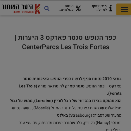
הנחות
מידע נוסף
לגולשים…
למייל…
כל מה שצריך לטיול
כרטיסי היער השחור
מדריך להורדה!
אתרים ואטרקציות
כפר הנופש סנטר פארקס 3 היערות |
CenterParcs Les Trois Fortes
במאי 2010 נפתח סניף לרשת כפרי הנופש האיכותית סנטר
פארקס – כפר הנופש סנטר פארק לה טרואה פורה (Les Trois
Forets).
הוא ממוקם בצידו המזרחי של חבל לוריין (Lorraine), ממש על גבול
חבל אלזס
שבמזרח בצרפת על יד נהר המוזל (Moselle), כשעה נסיעה
מהעיר שטרסבורג (Strasbourg) באלזס
ומננסי (Nancy) בלוריין, בלב שמורת יערות מדהימה, עם עצי ענק
ובעלי חיים.