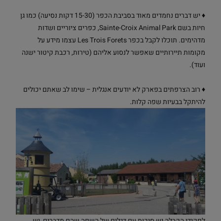
♦ יש דברים נחמדים מאוד בסביבת הכפר (15-30 דקות נסיעה) כמו גן
חיות בשם Sainte-Croix Animal Park, כפרים ציוריים ושדות
מדהימים. תוכלו לקבל בכפר Les Trois Forets עצמו מידע על
מקומות תיירותיים שאפשר לנסוע אליהם (טירות, רכבת קיטור ישנה
ועוד).
♦ רוב הצרפתים בפארק לא יודעים אנגלית – שימו לב שאתם יכולים
להיתקל בבעיות שפה קלות.
לפקידי הקבלה יש סיכות עם דגלים של השפה שהם מדברים, יש