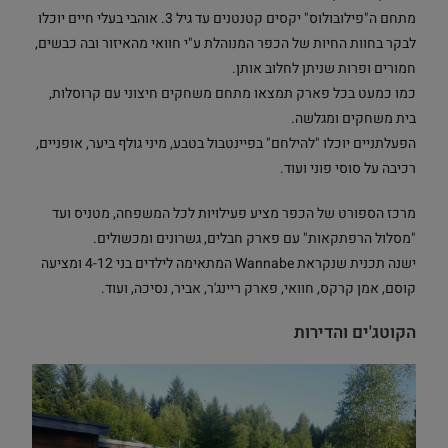
מתחם ה"פילובולוס" יקסים קטנטנים עד גיל 3. אוהבי בעלי חיים יוכלו
לבקר בחוות החיות של הכפר המנוהלת ע"י חוואי מהאיזור ובה כבשים,
חמורים ופרות שניתן לחלוב אותן.
כמו כמעט בכל פארק תמצאו מתחם משחקים חיצוני עם קרוסלות,
בית משחקים ומגלשה.
הפעלתניים יוכלו "להילחם" בפיינטבול בטבע, מיני גולף ביער, אופניים,
רכיבה על סוסי פוני ועוד.
מרכז הספורט של הכפר מציע פעילויות לכל המשפחה, מטניס ועד
"מסלול הרפתקאות" עם פארק חבלים, גשרונים ומכשולים.
ישנה תכנית שנקראת Wannabe המתאימה לילדים בני 4-12 ומציעה
קוסם, אמן קרקס, חוואי, פארק ריינג'ר, אביר, נסיכה, ועוד.
הקוטג'ים והדירות