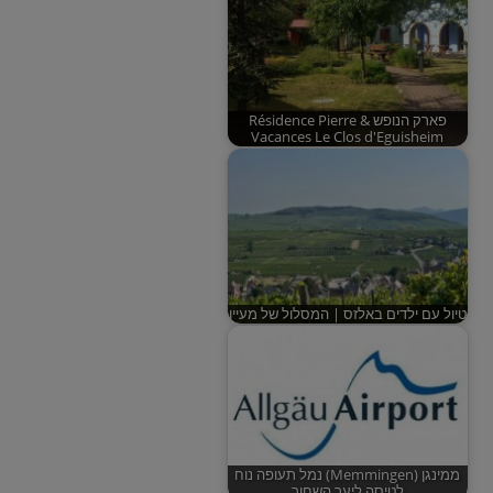
פארק הנופש Résidence Pierre &
Vacances Le Clos d'Eguisheim
טיול עם ילדים באלזס‎ | המסלול של מעיין
ממינגן (Memmingen) נמל תעופה נוח
לטיסה ליער השחור