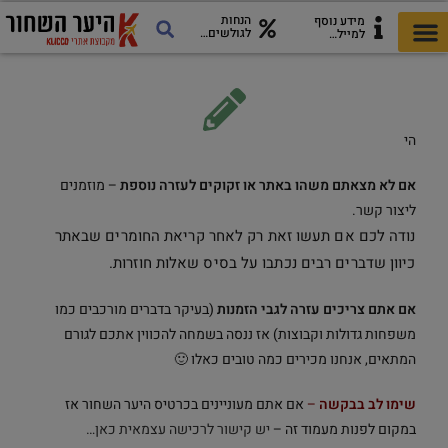
הנחות
מידע נוסף
לגולשים…
למייל…
כל מה שצריך לטיול
כרטיסי היער השחור
מדריך להורדה!
אתרים ואטרקציות
הי
אם לא מצאתם משהו באתר או זקוקים לעזרה נוספת
– מוזמנים
ליצור קשר.
נודה לכם אם תעשו זאת רק לאחר קריאת החומרים שבאתר
כיוון שדברים רבים נכתבו על בסיס שאלות חוזרות.
אם אתם צריכים עזרה לגבי הזמנות
(בעיקר בדברים מורכבים כמו
משפחות גדולות וקבוצות) אז ננסה בשמחה להכווין אתכם לגורם
המתאים, אנחנו מכירים כמה טובים כאלו 🙂
שימו לב בבקשה
–
אם אתם מעוניינים בכרטיס היער השחור אז
במקום לפנות מעמוד זה –
יש קישור לרכישה עצמאית כאן…