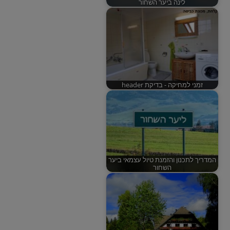
לינה ביער השחור
זמני למחיקה - בדיקת header
המדריך לתכנון והזמנת טיול עצמאי ביער
השחור