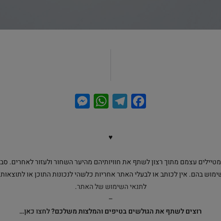
M
W
T
F
e
h
e
a
s
a
l
c
♥
s
t
e
e
e
s
g
b
מטיילים עצמם מתוך רצון לשתף את חוויותיהם מהיער השחור ולעזור לאחרים. סביר
o
r
A
n
השימוש בהם. אין לכותב או לבעלי האתר אחריות כלשהי לנכונות התוכן או לתוצאו
ל
תנאי השימוש של האתר
.
g
p
a
o
–
e
p
m
k
רוצים לשתף את הגולשים בטיפים והמלצות משלכם?
לחצו כאן…
r