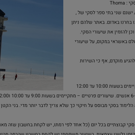
שיעורי הסקי והציוד דרך בית הספר לסקי Thoma :
http://www.feldberg-skischule./ ישנם שני בתי ספר לסקי של ,
נחנו בחרנו באדום. באתר שלהם ניתן
כן להזמין את שיעורי הסקי.
שלם באשראי במקום, על שיעורי
להגיע מוקדם, אף כי השירות
– שיעורים לקבוצות מתקיימים בשעות 10:00 עד 12:00
לימוד בסקי מבוסס על חיקוי כך שלא צריך לדבר יותר מדי. בני הקטן ה
סקי קבוצתיים בכל יום (כל אחד לפי רמתו, יש לקחת בחשבון שזה מאו
זמן גלשנו עצמאית. בשיעור משפחתי יש לקחת בחשבון שהרמה תהיה 