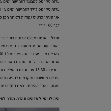
עלות סקי פס למבוגר לחמישה ימים 175 יורו
עלות סקי פס לילד לחמישה ימים 115 יורו
אני קניתי כרטיס נקודות ולאחר מכן ס
דבר 160 יורו
אוכל
– אנחנו אכלנו ארוחת בוקר בדירה
צהריים מדי פעם – מנה עיקרית 9.50-10 יורו, מרק 5.50 יורו…
בסביבות 16:30 עם סגירת המעליות והגונדולות. את הציוד לקחנו עימנו באוטו. בבניין הדירות שלנו היה גם חדר לאחסון ציוד הסקי.
ומגוון. באחד מהימים יצאנו מוקדם יות
היה לנו טיול מדהים ונהדר, תודה למי