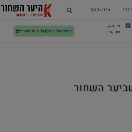
רדה!
מידע נוסף
פייסבוק…
להדרכות [בחינם] על היער השחור
צור קשר…
ביער השחור