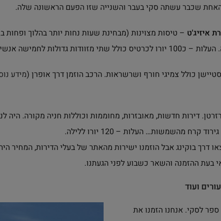
האחת שכבר עשתה סקי בעבר והשנייה שזו הפעם הראשונה שלה.
 איזיג'ט
– טיסות מצוינות (מבחינת שעות נחות יותר בהלוך ופחות בחז
ות גדולות לחמישה אנשים.
סטיישן כולל צמיגי חורף ושרשראות. הרכב הוזמן דרך אופרן (
מידע נו
רטן. דירות חדשות, מאובזרות, מחוממות וכוללות חניה מקורה. היה לנ
 קרח מהשמשות… העלות – 120 יורו ללילה.
 בעת ההזמנה והשאר כשבוע לפני הגעתנו.
ורים ועוד
פר לסקי. אנחנו הזמנו את