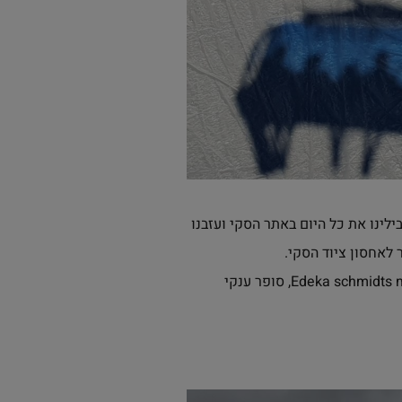
 הגענו בכל יום מוקדם מאוד לאתר, גם בכדי למצוא חניה קרובה וגם מפני שהיה לנו שיעור בשעה 9:00. בילינו את כל היום באתר הסקי ועזבנו
היו לנו מחשבות מוקדמות להגיע גם לבאדפרדייס אבל התעייפנו מספיק מהסקי. בכל יום עברנו בסופר Edeka schmidts market, סופר ענקי