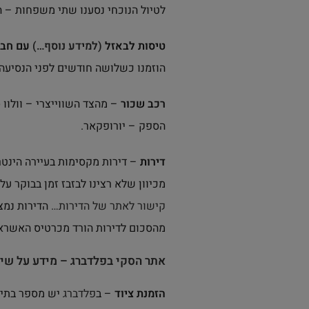
לטיול הנוכחי נסענו שתי משפחות – 
טיסות לבאזל
(למידע נוסף…)
עם חברת
הוזמנו כשלושה חודשים לפני הנסיעה. העלות – כ100 יורו לכרטיס כולל שתי מזווד
רכב שכור
– מהצד השווייצרי – וולוו 
הספק – יורופקאר.
דירות
– דירות מקסימות בעיירה הינטרז
מכיוון שלא רצינו לבזבז זמן בבוקר על גירוד
קישור לאתר של הדירות…
מהסכום לדירות הורד מכרטיס האשראי
אתר הסקי בפלדברג – מידע על שיע
הזמנת ציוד
– ב
פלדברג
יש מספר בתי ס