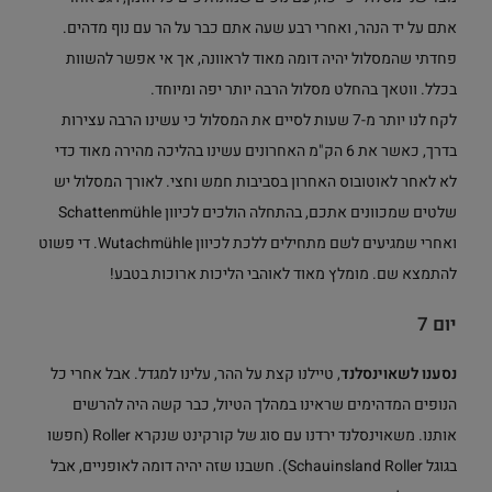
אתם על יד הנהר, ואחרי רבע שעה אתם כבר על הר עם נוף מדהים.
פחדתי שהמסלול יהיה דומה מאוד לראוונה, אך אי אפשר להשוות
בכלל. ווטאך בהחלט מסלול הרבה יותר יפה ומיוחד.
לקח לנו יותר מ-7 שעות לסיים את המסלול כי עשינו הרבה עצירות
בדרך, כאשר את 6 הק"מ האחרונים עשינו בהליכה מהירה מאוד כדי
לא לאחר לאוטובוס האחרון בסביבות חמש וחצי. לאורך המסלול יש
שלטים שמכוונים אתכם, בהתחלה הולכים לכיוון Schattenmühle
ואחרי שמגיעים לשם מתחילים ללכת לכיוון Wutachmühle. די פשוט
להתמצא שם. מומלץ מאוד לאוהבי הליכות ארוכות בטבע!
יום 7
נסענו לשאוינסלנד
, טיילנו קצת על ההר, עלינו למגדל. אבל אחרי כל
הנופים המדהימים שראינו במהלך הטיול, כבר קשה היה להרשים
אותנו. משאוינסלנד ירדנו עם סוג של קורקינט שנקרא Roller (חפשו
בגוגל Schauinsland Roller). חשבנו שזה יהיה דומה לאופניים, אבל