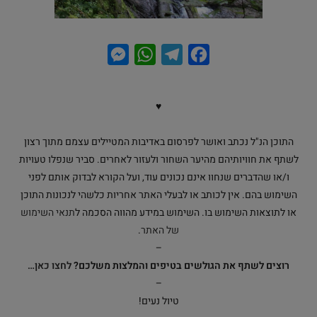
M
W
T
F
e
h
e
a
s
a
l
c
♥
s
t
e
e
e
s
g
b
התוכן הנ"ל נכתב ואושר לפרסום באדיבות המטיילים עצמם מתוך רצון
o
r
A
n
לשתף את חוויותיהם מהיער השחור ולעזור לאחרים. סביר שנפלו טעויות
ו/או שהדברים שנחוו אינם נכונים עוד, ועל הקורא לבדוק אותם לפני
g
p
a
o
השימוש בהם. אין לכותב או לבעלי האתר אחריות כלשהי לנכונות התוכן
e
p
m
k
או לתוצאות השימוש בו. השימוש במידע מהווה הסכמה ל
תנאי השימוש
r
של האתר
.
–
רוצים לשתף את הגולשים בטיפים והמלצות משלכם?
לחצו כאן…
–
טיול נעים!