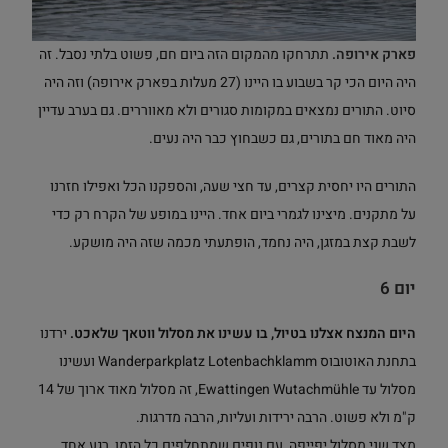
פארק אירופה.
תתרחקו מהמקום הזה ביום חם, פשוט בלתי נסבל. זה
היה היום הכי קר בשבוע בו היינו (27 מעלות בפארק אירופה) וזה היה
סיוט. התורים נמצאים במקומות סגורים ולא מאווררים. גם בערב עדיין
היה מאוד חם בתורים, גם כשבחוץ כבר היה נעים.
התורים היו יחסית קצרים, עד חצי שעה, והספקנו הכל ואפילו חזרנו
על מתקנים. מיצינו לגמרי ביום אחד. היינו במופע של הקרח רק כדי
לשבת קצת במזגן, היה נחמד, הופתעתי מכמה שזה היה מושקע.
יום 6
היום המנצח אצלנו בטיול, בו עשינו את מסלול ווטאך שלאכט.
ירדנו
בתחנת האוטובוס Wanderparkplatz Lotenbachklamm ועשינו
מסלול עד Ewattingen Wutachmühle, זה מסלול מאוד ארוך של 14
ק"מ ולא פשוט. הרבה ירידות ועליות, הרבה מדרגות.
מצד שני מסלול יפייפה, עם נופים שמתחלפים כל הזמן, רגע אחד