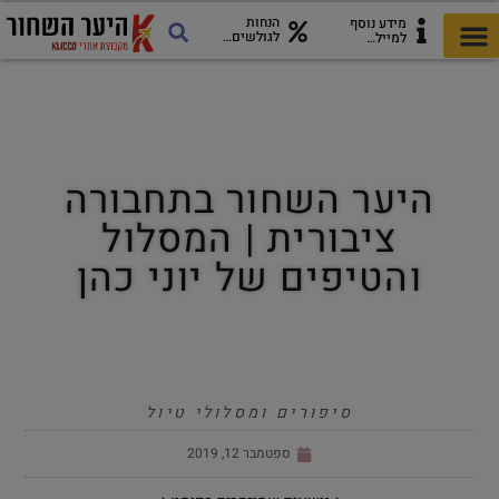
הנחות
מידע נוסף
לגולשים…
למייל…
כל מה שצריך לטיול
כרטיסי היער השחור
מדריך להורדה!
אתרים ואטרקציות
היער השחור בתחבורה
ציבורית | המסלול
והטיפים של יוני כהן
סיפורים ומסלולי טיול
ספטמבר 12, 2019