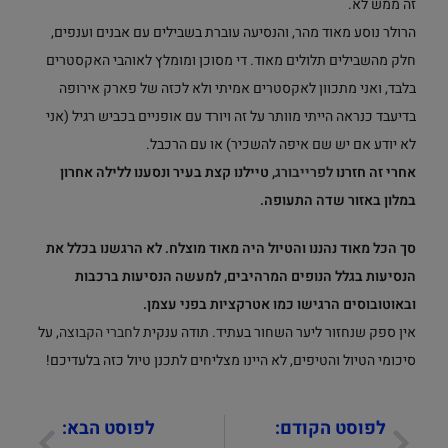
זה ממש לא.
הרולר נוסע מאוד מהר, והנסיעה עוברת בשבילים עם אבנים וענפים,
חלק מהשבילים תלולים מאוד. די מסוכן ומומלץ לאוהבי האקסטרים
בלבד, ואני מתכוון לאקסטרים אמיתי ולא לכזה של פארק אירופה
בדיעבד כנראה הייתי מוותר על זה ויורד עם אופניים בכביש רגיל (אני
לא יודע אם יש שם איפה להשכיר) או עם הרכבל.
אחרי זה חזרנו
לפרייבורג
, טיילנו קצת בעיר ונסענו ללילה אחרון
במלון באזור שדה התעופה.
סך הכל מאוד נהננו והטיול היה מאוד מוצלח. לא הרגשנו בכלל את
הנסיעות בגלל הנופים המרהיבים, למעשה הנסיעות ברכבות
ובאוטובוסים הרגישו כמו אטרקציות בפני עצמן.
אין ספק שנחזור ליער השחור בעתיד. תודה ענקית
לחברי הקבוצה
, על
סיכומי הטיול והטיפים, לא היינו מצליחים לתכנן טיול כזה בלעדיכם!
לפוסט הקודם:
לפוסט הבא: