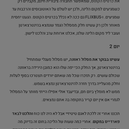
את
כרטיס הקונוס
, שמאפשר תחבורה ציבורית חינם, מקבלים רק
כשמגיעים למקום הלינה, ולכן יש לשלם על האוטובוסים והרכבות עד
שמגיעים. ו-FLIXBUS גם ככה לא נכלל בכרטיס הקונוס. הגענו יחסית
מאוחר ולכן רק עשינו חלק ממסלול הגמד שנמצא בהינטרצארטן
ועובר ליד מקום הלינה שלנו, אכלנו ארוחת ערב והלכנו לישון.
יום 2
עשינו בבוקר את
מסלול ראוונה
,
יש מסלול מעגלי שמתחיל
בהינטרצארטן, אך החלק הכי יפה שלו הוא כמובן הירידה בראוונה
שכולם עושים. רק תזכרו שכל מה שאתם יורדים תצטרכו בסוף לעלות
וחלק מהעלייה בדרך חזרה להינטרצארטן נמצא בשמש.
ממש לא מומלץ ביום חם, ובדיעבד אולי אפילו הייתי מוותר על המסלול
לגמרי אם אין יום קריר בתקופה בה אתם נמצאים.
תכננו אחרי זה ללכת לאגם טיטיזיי אבל לא היה לנו כוח
והלכנו
לבאד
פארדייס
במקום
. אחרי כמה שעות של הליכה בחום זה בדיוק מה