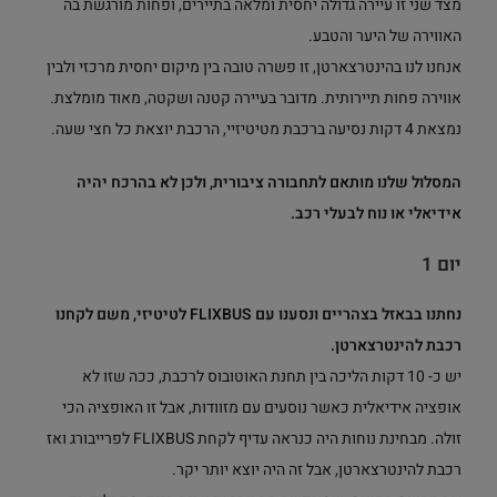
מצד שני זו עיירה גדולה יחסית ומלאה בתיירים, ופחות מורגשת בה
האווירה של היער והטבע.
אנחנו לנו בהינטרצארטן, זו פשרה טובה בין מיקום יחסית מרכזי ולבין
אווירה פחות תיירותית. מדובר בעיירה קטנה ושקטה, מאוד מומלצת.
נמצאת 4 דקות נסיעה ברכבת מטיטיזיי, הרכבת יוצאת כל חצי שעה.
המסלול שלנו מותאם לתחבורה ציבורית, ולכן לא בהרכח יהיה
אידיאלי או נוח לבעלי רכב.
יום 1
נחתנו בבאזל בצהריים ונסענו עם FLIXBUS לטיטיזי, משם לקחנו
רכבת להינטרצארטן.
יש כ- 10 דקות הליכה בין תחנת האוטובוס לרכבת, ככה שזו לא
אופציה אידיאלית כאשר נוסעים עם מזוודות, אבל זו האופציה הכי
זולה. מבחינת נוחות היה כנראה עדיף לקחת FLIXBUS לפרייבורג ואז
רכבת להינטרצארטן, אבל זה היה יוצא יותר יקר.