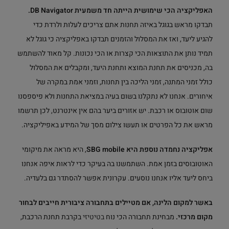
האפליקציה הכי שימושית הייתה חד משמעית DB Navigator.
תבדקו מראש בגוגל באיזה תחנות אתם צריכים לעלות ולרדת כדי
להגיע ליעד, ואז את המסלול והזמנים תבדקו באפליקציה כי גוגל לא
תמיד נותן את התוצאות הכי קצרות או הכי נכונות. קל מאוד להשתמש
בה, מכניסים את תחנת המוצא ותחנת היעד, ומקבלים את המסלול
כולל זמני המתנה, זמני הליכה בין תחנות, וזמני אמת במקרה של
איחורים. אנחנו לא נתקלנו בשום בעיה במציאת התחנות ולא פיספסנו
שום אוטובוס או רכבת. יש אזורים ביער בהם אין אינטרנט, לכן תרשמו
מראש את כל הפרטים או תעשו צילום מסך של המידע באפיליקציה.
אפליקציה נחמדה נוספת היא SBG mobile
, היא מראה את מיקומי
האוטובוסים בזמן אמת. השתמשנו בה בעיקר כדי לראות איפה אנחנו
ביחס ליעד אליו אנחנו נוסעים. עקרונית אפשר להסתדר גם בלעדיה.
באשר למקום הלינה, אם מטיילים בתחבורה ציבורית חייבים לבחור
מקום מרכזי.
מבחינת תחבורה הכי נוח
בטיטיזי
בקרבת תחנת הרכבת,