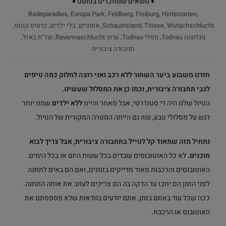
♦ נושאים שמוזכרים בפוסט ♦
Badeparadies
,
Europa Park
,
Feldberg
,
Freiburg
,
Hinterzarten
,
Wutachschlucht
,
Titisee
,
Schauinsland
,
אופניים
,
בלי ילדים
,
כרטיס קונוס
,
מגלשות Todnau
,
מפלי Todnau
,
ערוץ Ravennaschlucht
,
שד"ת באזל
,
תחבורה ציבורית
חזרנו משבוע ביער השחור ללא רכב ואני רוצה לחלוק כמה טיפים
לגבי תחבורה ציבורית, וכמו כן את המסלול שעשינו.
הטיול שלנו היה די סטנדרטי, אבל מאחר והיינו
ללא ילדים
שמנו יותר
דגש על מסלולי טבע, שזו גם הייתה המטרה המקורית של הטיול.
נתחיל מזה שמאוד קל לטייל בתחבורה ציבורית, אבל צריך לבוא
מוכנים.
לא כל האוטובוסים עובדים בכל שעות היום או בכל הימים.
האוטובוסים והרכבות מאוד מדייקים בזמנים, ואם הם באים לתחנה
לפני הזמן הם יחכו עד הדקה בה הם צריכים לעזוב את אותה התחנה.
ככה שכל עוד באתם בזמן, אתם יודעים בוודאות שלא פספסתם את
האוטובוס או הרכבת.