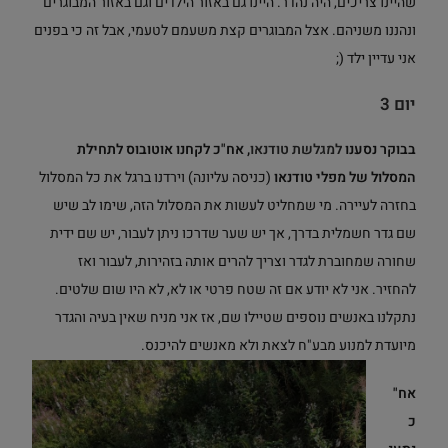
שהיינו צריכים, היה נהדר. היינו גם באזור הילדים וגם באזור המבוגרים
ונהננו משניהם. אצל המבוגרים קצת משעמם לטעמי, אבל זה כי בפנים
אני עדיין ילד (;
יום 3
בבוקר נסענו
למגלשת טודנאו
, אח"כ לקחנו אוטובוס לתחילת
המסלול של מפלי טודנאו
(כניסה עליונה) וירדנו ברגל את כל המסלול
בחזרה לעיירה. מי שמחליט לעשות את המסלול הזה, שימו לב שיש
שם גדר חשמלית בדרך, אך יש שער שדרכו ניתן לעבור, יש שם ידית
שחורה שמחוברת לגדר וצריך להרים אותה בזהירות, לעבור ואז
להחזיר. אני לא יודע אם זה שטח פרטי או לא, לא היו שום שלטים.
נתקלנו באנשים נוספים שטיילו שם, אז אני מניח שאין בעיה והגדר
מיועדת למנוע מבע"ח לצאת ולא מאנשים להיכנס.
אח"
כ