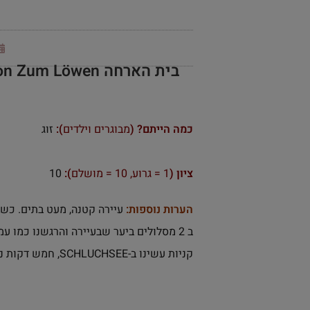
בית הארחה Gasthaus Pension Zum Löwen ב-Grafenhausen
כמה הייתם? (
מבוגרים וילדים
):
זוג
ציון (
1 = גרוע, 10 = מושלם
):
10
הערות נוספות:
עיירה קטנה, מעט בתים. כשה
ב 2 מסלולים ביער שבעיירה והרגשנו כמו עמי ותמי. טוב שהיה ערפל.
קניות עשינו ב-SCHLUCHSEE, חמש דקות נסיעה.