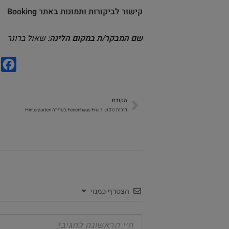
קישור לביקורות ותמונות באתר Booking
שם המבקר/ת במקום הלינה:
שאול ברונר
F
a
c
הקודם
e
דירות נופש Ferienhaus Frei 1 בעיירה Hinterzarten
b
o
o
k
הצטרף כמנוי